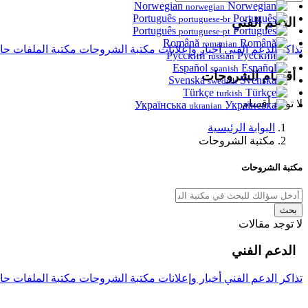
Norwegian
norwegian
Português
portuguese-br
الدعم الفني
Português
portuguese-pt
Română
romanian
تذاكر الدعم الفني
أخبار وإعلانات
مكتبة الشروحات
مكتبة الملفات
حا
Русский
russian
Español
spanish
أقسام الشروحات
Svenska
swedish
Türkçe
turkish
لا توجد أقسام
Українська
ukranian
البوابة الرئيسية
مكتبة الشروحات
مكتبة الشروحات
بحث
لا توجد مقالات
الدعم الفني
تذاكر الدعم الفني
أخبار وإعلانات
مكتبة الشروحات
مكتبة الملفات
حا