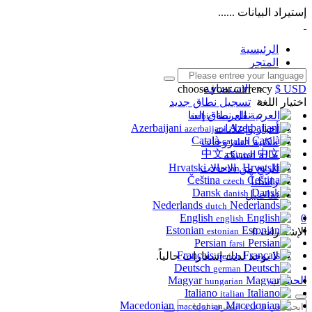
إستيراد البيانات ......
الرئيسية
المتجر
تصفح الكل
$ USD
الاستضافة
choose your currency
اختيار اللغة
تسجيل نطاق جديد
العربية
نقل نطاق إلينا
arabic
Azerbaijani
أخبار وإعلانات
azerbaijani
Català
catalan
مكتبة الشروحات
中文
chinese
حالة الشبكة
Hrvatski
الربح من الاحالات
croatian
Čeština
راسلنا
czech
Dansk
danish
تفاصيل
Nederlands
dutch
English
0
english
Estonian
الإشعارات
0
estonian
Persian
farsi
Français
لا يوجد لديك إشعارات حالياً.
french
Deutsch
german
الحساب
Magyar
hungarian
Italiano
italian
Macedonian
macedonian