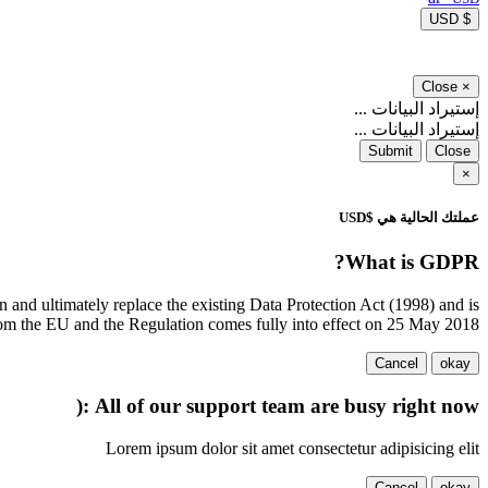
$ USD
Close
×
إستيراد البيانات ...
إستيراد البيانات ...
Submit
Close
×
عملتك الحالية هي $USD
What is GDPR?
and ultimately replace the existing Data Protection Act (1998) and is
rom the EU and the Regulation comes fully into effect on 25 May 2018.
Cancel
okay
All of our support team are busy right now :(
Lorem ipsum dolor sit amet consectetur adipisicing elit
Cancel
okay