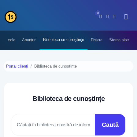
0
Biblioteca de cunoștințe
tele mele
Anunțuri
Fișiere
Starea sistemel
Portal clienți
Biblioteca de cunoștințe
Biblioteca de cunoștințe
Caută