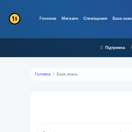
Головна
Магазин
Сповіщення
База зна
Підтримка
Головна
База знань