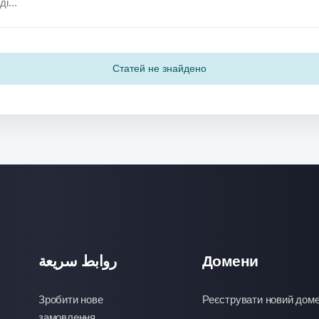
Статей не знайдено
روابط سريعة
Домени
Зробити нове
Реєструвати новий дом
замовлення