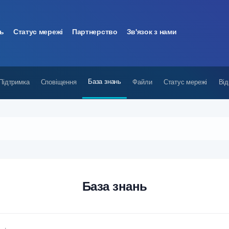
нь
Статус мережі
Партнерство
Зв'язок з нами
База знань
Підтримка
Сповіщення
Файли
Статус мережі
Від
База знань