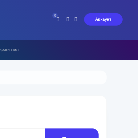
0
Аккаунт
крити тікет
Повідомлень немає.