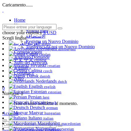
Caricamento......
Home
Negozio
Sfoglia tutto
choose your currency
$ USD
الاستضافة
Scegli lingua
Registra un Nuovo Dominio
العربية
arabic
Trasferisci da noi un Nuovo Dominio
Azerbaijani
azerbaijani
Comunicazioni
Català
catalan
Archivio Domande
中文
chinese
Stato del Network
Hrvatski
croatian
Affiliati
Čeština
czech
Contattaci!
Dansk
danish
Altro
Nederlands
dutch
English
english
0
Estonian
estonian
Notifiche
0
Persian
farsi
Français
french
Non ci sono notifiche al momento.
Deutsch
german
Magyar
Account
hungarian
Italiano
italian
Macedonian
macedonian
Norwegian
norwegian
Configurazione Prodotto
step 1/3