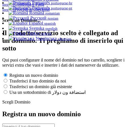
Português
portuguese-br
Controlla e Paga
step 2/3
Português
portuguese-pt
Procedi al checkout
step 3/3
Română
romanian
Русский
russian
Scegli un Dominio...
Español
spanish
Svenska
swedish
Il prodotto/servizio scelto è collegato ad
Türkçe
turkish
Українська
ukranian
un dominio. Ti preghiamo di inserirlo qui
sotto
Qui puoi configurare il nome del dominio nel tuo carrello, scegliere i
servizi extra che vuoi e inserire i dati dei nameserver da utilizzare.
Registra un nuovo dominio
Trasferisci il tuo dominio da noi
Trasferisci un dominio già esistente
Usa un sottodominio di استضافة ون دولار
Scegli Dominio
Registra un nuovo dominio