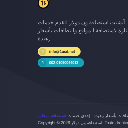
آنشئت استضافة ون دولار لتقدم خدمات
ازة لاستضافة المواقع والنطاقات بأسعار
زهيدة.
info@1usd.net
002-01090044013
طاقات بأسعار زهيدة , إحدي خدمات
استضافة سحاب
Copyright © 2026 ستضافة ون دولار