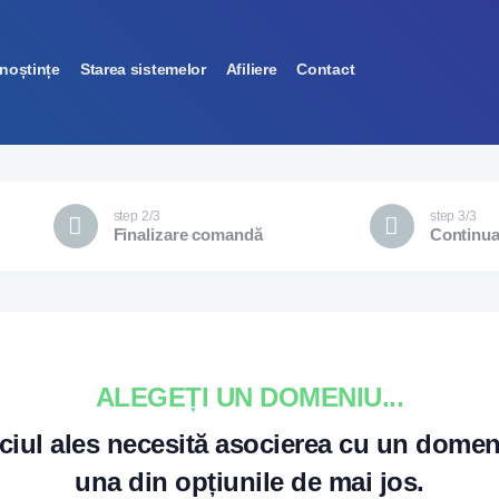
unoștințe
Starea sistemelor
Afiliere
Contact
step 2/3
step 3/3
Finalizare comandă
Continuaț
ALEGEȚI UN DOMENIU...
ciul ales necesită asocierea cu un domen
una din opțiunile de mai jos.