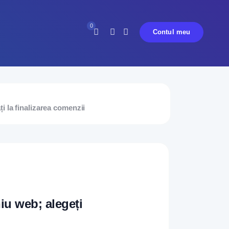
0
Contul meu
Nu aveți mesaje în acest moment.
i la finalizarea comenzii
iu web; alegeți