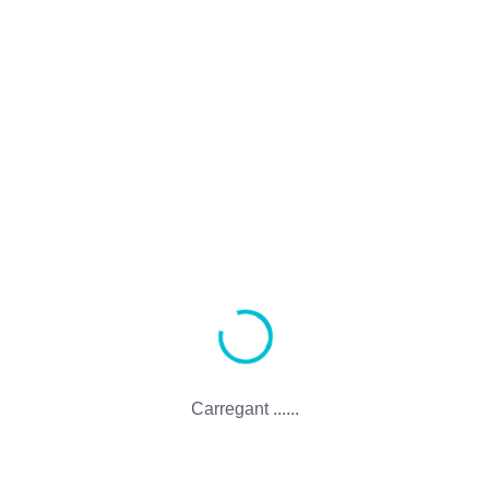
Transferir un Nom de Domini Existent
Utilitza un subdomini de استضافة ون دولار
Carregant ......