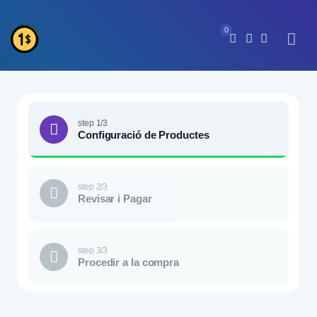
0
step 1/3
Configuració de Productes
step 2/3
Revisar i Pagar
step 3/3
Procedir a la compra