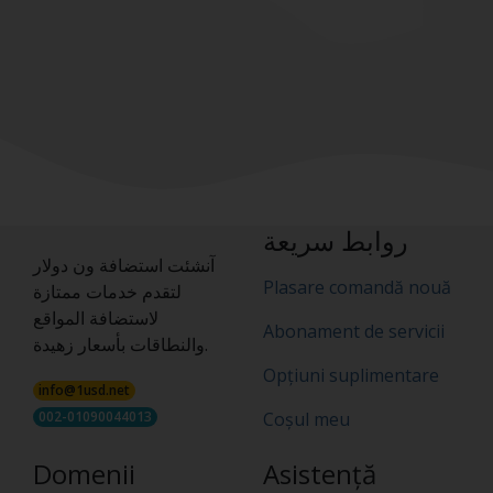
روابط سريعة
آنشئت استضافة ون دولار
Plasare comandă nouă
لتقدم خدمات ممتازة
لاستضافة المواقع
Abonament de servicii
والنطاقات بأسعار زهيدة.
Opțiuni suplimentare
info@1usd.net
002-01090044013
Coșul meu
Domenii
Asistență