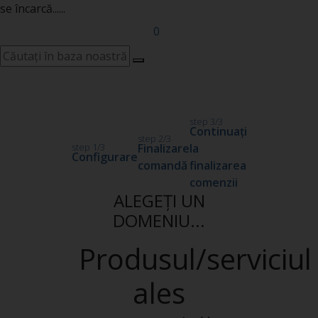
se încarcă......
0
step 3/3
Continuați
step 2/3
step 1/3
Finalizare
la
Configurare
comandă
finalizarea
comenzii
ALEGEȚI UN
DOMENIU...
Produsul/serviciul
ales