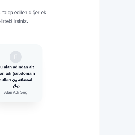
, talep edilen diğer ek
irtebilirsiniz.
u alan adından alt
lan adı (subdomain
ullan استضافة ون
دولار
Alan Adı Seç