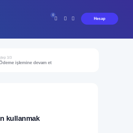
0
Hesap
Şu an hiç bildiriminiz yok.
step 3/3
Ödeme işlemine devam et
fen kullanmak