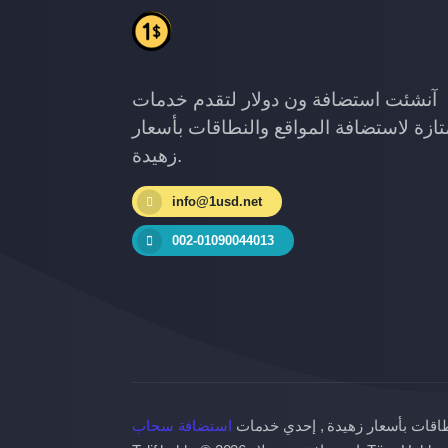
آنشئت استضافة ون دولار لتقدم خدمات
ازة لاستضافة المواقع والنطاقات بأسعار
زهيدة.
info@1usd.net
002-01090044013
طاقات بأسعار زهيدة , إحدي خدمات
استضافة سحاب