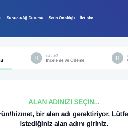
ı
Sunucu/Ağ Durumu
Satış Ortaklığı
İletişim
step 2/3
nu
İnceleme ve Ödeme
ALAN ADINIZI SEÇIN...
rün/hizmet, bir alan adı gerektiriyor. Lüt
istediğiniz alan adını giriniz.