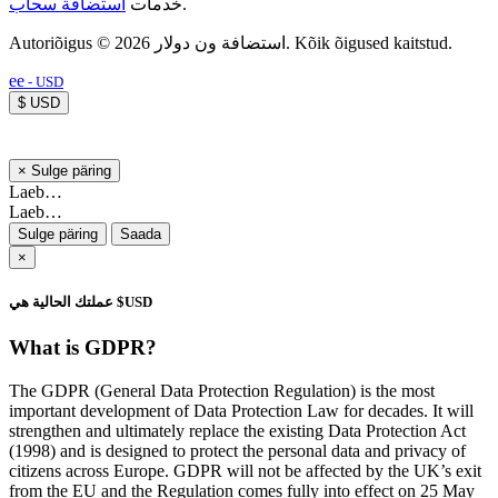
استضافة سحاب
خدمات
.
Autoriõigus © 2026 استضافة ون دولار. Kõik õigused kaitstud.
ee
- USD
$ USD
×
Sulge päring
Laeb…
Laeb…
Sulge päring
Saada
×
عملتك الحالية هي $USD
What is GDPR?
The GDPR (General Data Protection Regulation) is the most
important development of Data Protection Law for decades. It will
strengthen and ultimately replace the existing Data Protection Act
(1998) and is designed to protect the personal data and privacy of
citizens across Europe. GDPR will not be affected by the UK’s exit
from the EU and the Regulation comes fully into effect on 25 May