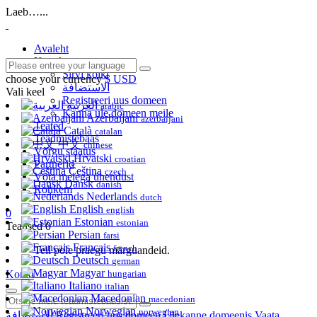
Laeb…...
Avaleht
Kauplus
Sirvi kõiki
choose your currency
$ USD
الاستضافة
Vali keel
Registreeri uus domeen
العربية
arabic
Kanna üle domeen meile
Azerbaijani
azerbaijani
Teated
Català
catalan
Teadmistebaas
中文
chinese
Võrgu staatus
Hrvatski
croatian
Partnerid
Čeština
czech
Võta meiega ühendust
Dansk
danish
Rohkem
Nederlands
dutch
English
english
0
Estonian
estonian
Teatised
0
Persian
farsi
Français
french
Teil pole praegu märguandeid.
Deutsch
german
Magyar
Konto
hungarian
Italiano
italian
Macedonian
macedonian
Norwegian
norwegian
الاستضافة
Registreeri uus domeen
Ülekanne domeenis
Vaata