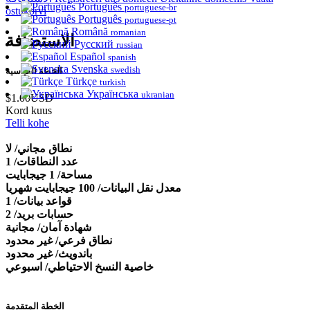
Português
portuguese-br
ostukorvi
Português
portuguese-pt
Română
romanian
الاستضافة
Русский
russian
Español
spanish
Svenska
swedish
الخطة القياسية
Türkçe
turkish
Українська
ukranian
$1.00USD
Kord kuus
Telli kohe
نطاق مجاني/ لا
عدد النطاقات/ 1
مساحة/ 1 جيجابايت
معدل نقل البيانات/ 100 جيجابايت شهريا
قواعد بيانات/ 1
حسابات بريد/ 2
شهادة آمان/ مجانية
نطاق فرعي/ غير محدود
باندويث/ غير محدود
خاصية النسخ الاحتياطي/ اسبوعي
الخطة المتقدمة