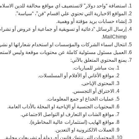
استضافة “واحد دولار” لاتستضيف اي مواقع مخالفة للدين الاسلام
المواقع الاخبارية التي تحتوي علي اقسام “فن”، “سياسة”.
إنشاء حسابات بريد مؤقتة أو وهمية.
إرسال الرسائل “دعائية أو تسويقية أو جماعية أو عروض أو نشرا
MailChimp.
انتحال اسماء الشركات والمؤسسات او استخدام شعاراتها او نشر
العميل مسئول مسئولية كاملة عن محتويات موقعة وليس لاستضاف
يمنع المحتوي المتعلق بالآتي:
بث مباشر للمباريات.
مواقع الأغاني أو الأفلام أو المسلسلات.
المحتوى الإباحى.
الاختراق أو التجسس.
عمليات الخداع او جمع المعلومات.
المحتويات الجنسية أو الإباحية او المخلة بالأداب العامة.
مواقع الشات او التعارف او التواصل الاجتماعي.
مواقع الهايب (استثمارات عالية المخاطرة).
العملات الالكترونية او التعدين.
المحتويات التى تنتهك قانون أي دولة أو تشريعات محلية.