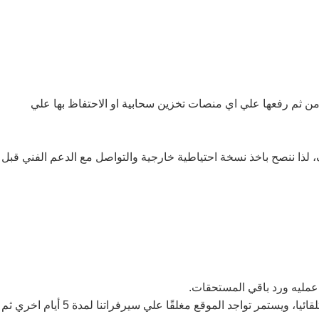
الاحتياطي مسؤلية العميل “مدير الموقع” ويستطيع الحصول علي نسخة احتياطية من اداة “Backup”داخل لوحة التحكم Cpanel ومن ثم رفعها علي اي منصات تخزين سحابية او الاحتفاظ بها علي
لذا ننصح باخذ نسخة احتياطية خارجية والتواصل مع الدعم الفني قبل
يلتزم العميل بتسديد رسوم الخدمات والخدمات الاضافية وقت التجديد وله فترة سماح 2 أيام من تاريخ استحقاق الدفع ويتم غلق الموقع تلقائيا، ويستمر تواجد الموقع مغلقًا علي سيرفراتنا لمدة 5 أيام اخري ثم