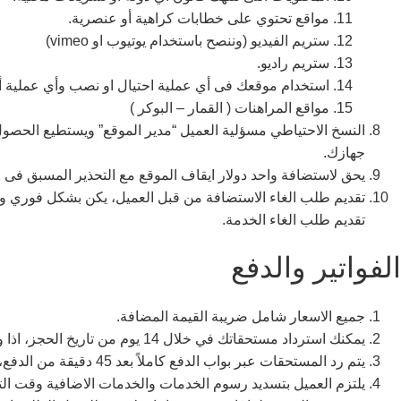
مواقع تحتوي على خطابات كراهية أو عنصرية.
ستريم الفيديو (وننصح باستخدام يوتيوب او vimeo)
ستريم راديو.
استخدام موقعك فى أي عملية احتيال او نصب وأي عملية أو 
مواقع المراهنات ( القمار – البوكر )
جهازك.
يحق لاستضافة واحد دولار ايقاف الموقع مع التحذير المسبق فى حال
تقديم طلب الغاء الاستضافة من قبل العميل، يكن بشكل فوري ويت
تقديم طلب الغاء الخدمة.
الفواتير والدفع
جميع الاسعار شامل ضريبة القيمة المضافة.
يمكنك استرداد مستحقاتك في خلال 14 يوم من تاريخ الحجز، اذا واجهتك اي مشكلة تتعلق بالاستضافة.
يتم رد المستحقات عبر بواب الدفع كاملاً بعد 45 دقيقة من الدفع، بعد انضاء المده تخصم بوابة الدفع عملتها وهي 2.75%+3 جنيه عن كل عمليه ورد باقي المستحقات.