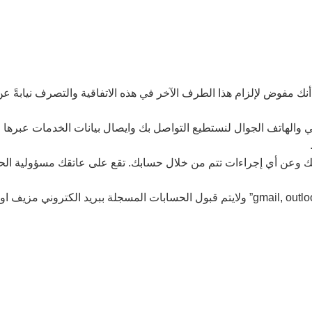
 مفوض لإلزام هذا الطرف الآخر في هذه الاتفاقية والتصرف نيابةً عن ه
 والهاتف الجوال لنستطيع التواصل بك وايصال بيانات الخدمات عبرها ا
 وعن أي إجراءات تتم من خلال حسابك. تقع على عاتقك مسؤولية الحف
يتم قبول حسابات العملاء المسجلة ببريد رسمي مثل “gmail, outlook, yahoo” ولايتم قبول ا