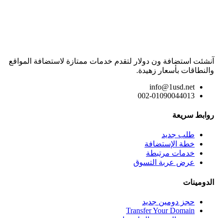
آنشئت استضافة ون دولار لتقدم خدمات ممتازة لاستضافة المواقع
والنطاقات بأسعار زهيدة.
info@1usd.net
002-01090044013
روابط سريعة
طلب جديد
خطة الإستضافة
خدمات مرتبطة
عرض عربة التسوق
الدومينات
حجز دومين جديد
Transfer Your Domain