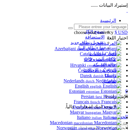
إستيراد البيانات ......
الرئيسية
المتجر
تصفح الكل
choose your currency
$ USD
الاستضافة
اختيار اللغة
تسجيل نطاق جديد
العربية
arabic
نقل نطاق إلينا
Azerbaijani
azerbaijani
أخبار وإعلانات
Català
catalan
مكتبة الشروحات
中文
chinese
حالة الشبكة
Hrvatski
croatian
الربح من الاحالات
Čeština
czech
راسلنا
Dansk
danish
Nederlands
تفاصيل
dutch
English
english
0
Estonian
estonian
الإشعارات
0
Persian
farsi
Français
french
لا يوجد لديك إشعارات حالياً.
Deutsch
german
Magyar
hungarian
الحساب
Italiano
italian
Macedonian
macedonian
Norwegian
norwegian