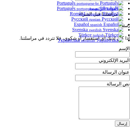
Português
portuguese-br
Português
البوابة الرئيسية
portuguese-pt
Română
مراسلتنا قبل الشراء
romanian
Русский
russian
Español
spanish
راسلنا
Svenska
swedish
Türkçe
turkish
إذا كان لديك أي استفسار أو شكوي، فلا تتردد في مراسلتنا.
Українська
ukranian
الإسم
البريد الإلكتروني
عنوان الرسالة
نص الرسالة
إرسال