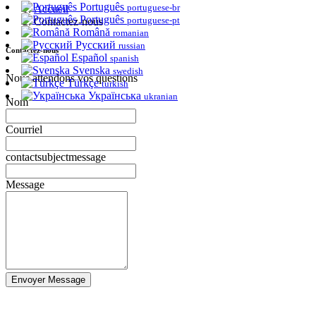
Português
portuguese-br
Accueil
Português
portuguese-pt
Contactez-nous
Română
romanian
Русский
russian
Contactez-nous
Español
spanish
Svenska
swedish
Nous attendons vos questions
Türkçe
turkish
Українська
ukranian
Nom
Courriel
contactsubjectmessage
Message
Envoyer Message