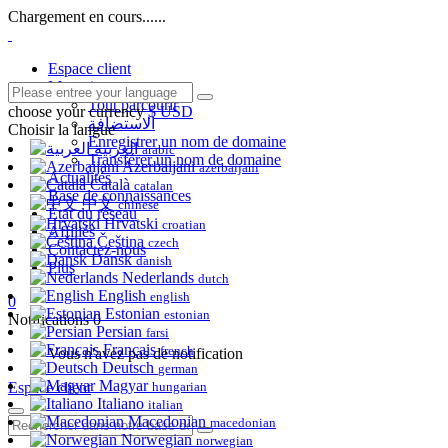
Chargement en cours......
Espace client
Magasin
Tout parcourir
choose your currency
$ USD
الاستضافة
Choisir la langue
Enregistrer un nom de domaine
العربية
arabic
Transférer un nom de domaine
Azerbaijani
azerbaijani
Actualités
Català
catalan
Base de connaissances
中文
chinese
État du réseau
Hrvatski
croatian
Affiliés
Čeština
czech
Contactez-nous
Dansk
danish
Plus
Nederlands
dutch
English
english
0
Estonian
estonian
Notifications
0
Persian
farsi
Français
french
Vous n'avez pas de notification
Deutsch
german
Magyar
Espace client
hungarian
Italiano
italian
Macedonian
macedonian
Norwegian
norwegian