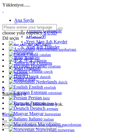
Yükleniyor......
Ana Sayfa
Ürünler
Tümünü Görüntüle
choose your currency
$ USD
الاستضافة
Dil seçin
Yeni Alan Adı Kaydet
العربية
arabic
Alan Adı Transfer
Azerbaijani
azerbaijani
Duyurular
Català
catalan
Bilgi Bankası
中文
chinese
Sunucu/Ağ Durumu
Hrvatski
croatian
Satış Ortaklığı
Čeština
czech
İletişim
Dansk
danish
Daha Fazla
Nederlands
dutch
English
english
0
Estonian
estonian
Bildirimler
0
Persian
farsi
Français
french
Şu an hiç bildiriminiz yok.
Deutsch
german
Magyar
Hesap
hungarian
Italiano
italian
Macedonian
macedonian
Norwegian
norwegian