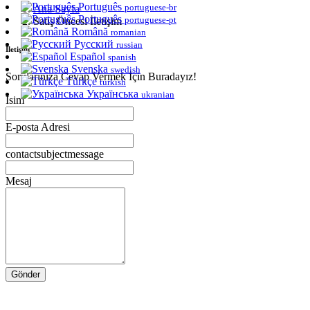
Português
portuguese-br
Ana Sayfa
Português
portuguese-pt
Satış Öncesi İletişim
Română
romanian
Русский
russian
İletişim
Español
spanish
Svenska
swedish
Sorularınıza Cevap Vermek İçin Buradayız!
Türkçe
turkish
Українська
ukranian
İsim
E-posta Adresi
contactsubjectmessage
Mesaj
Gönder