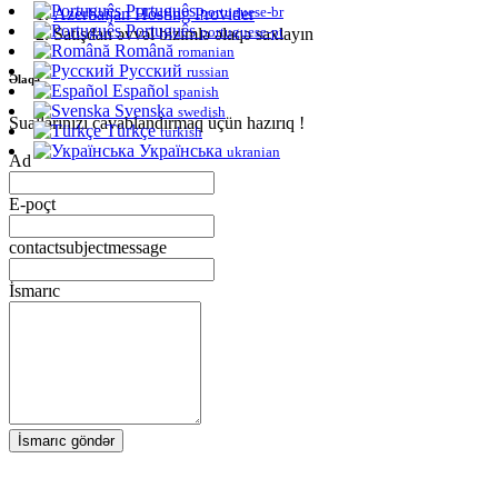
Português
portuguese-br
Azerbaijan Hosting Provider
Português
portuguese-pt
Satışdan əvvəl bizimlə əlaqə saxlayın
Română
romanian
Русский
russian
Əlaqə
Español
spanish
Svenska
swedish
Suallarınızı cavablandırmaq üçün hazırıq !
Türkçe
turkish
Українська
ukranian
Ad
E-poçt
contactsubjectmessage
İsmarıc
İsmarıc göndər