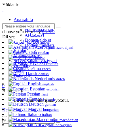
Yüklənir......
Ana səhifə
Mağaza
Hamısına baxın
choose your currency
$ USD
الاستضافة
Dil seç
Domen əldə et
العربية
arabic
Domen transferi
Azerbaijani
azerbaijani
Elanlar
Català
catalan
Məlumat bazası
中文
chinese
Server/Şəbəkə vəziyyəti
Hrvatski
croatian
Ortaqlar
Čeština
czech
Əlaqə
Dansk
danish
Daha çox
Nederlands
dutch
English
english
0
Estonian
estonian
Bildirişlər
0
Persian
farsi
Français
french
Bu an üçün bildirişiniz yoxdur.
Deutsch
german
Magyar
Hesab
hungarian
Italiano
italian
Macedonian
macedonian
Norwegian
norwegian