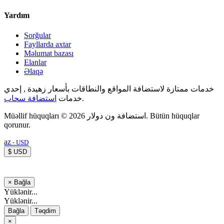
Yardım
Sorğular
Fayllarda axtar
Məlumat bazası
Elanlar
Əlaqə
خدمات ممتازة لاستضافة المواقع والنطاقات بأسعار زهيدة , إحدي
استضافة سحاب
خدمات
.
Müəllif hüquqları © 2026 استضافة ون دولار. Bütün hüquqlar
qorunur.
az
- USD
$ USD
×
Bağla
Yüklənir...
Yüklənir...
Bağla
Təqdim
×