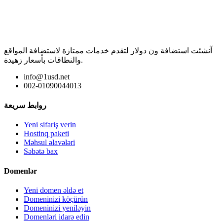
آنشئت استضافة ون دولار لتقدم خدمات ممتازة لاستضافة المواقع
والنطاقات بأسعار زهيدة.
info@1usd.net
002-01090044013
روابط سريعة
Yeni sifariş verin
Hostinq paketi
Məhsul əlavələri
Səbətə bax
Domenlər
Yeni domen əldə et
Domeninizi köçürün
Domeninizi yeniləyin
Domenləri idarə edin