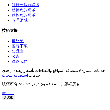
註冊一個新網域
移轉您的網域
續約您的網域
管理網域
技術支援
服務單
搜尋下載
知識庫
公告
聯絡我們
خدمات ممتازة لاستضافة المواقع والنطاقات بأسعار زهيدة , إحدي
استضافة سحاب
خدمات
.
版權所有 © 2026 استضافة ون دولار。版權所有。
tw
- USD
$ USD