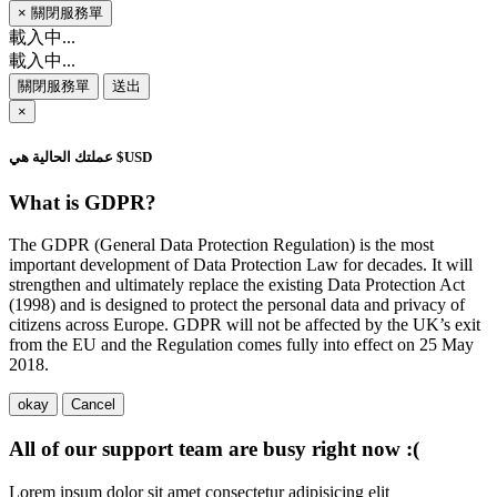
×
關閉服務單
載入中...
載入中...
關閉服務單
送出
×
عملتك الحالية هي $USD
What is GDPR?
The GDPR (General Data Protection Regulation) is the most
important development of Data Protection Law for decades. It will
strengthen and ultimately replace the existing Data Protection Act
(1998) and is designed to protect the personal data and privacy of
citizens across Europe. GDPR will not be affected by the UK’s exit
from the EU and the Regulation comes fully into effect on 25 May
2018.
okay
Cancel
All of our support team are busy right now :(
Lorem ipsum dolor sit amet consectetur adipisicing elit