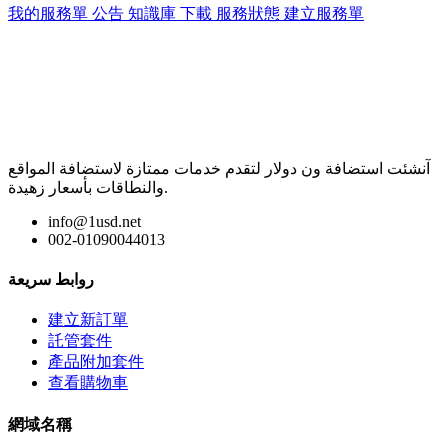
我的服務單
公告
知識庫
下載
服務狀態
建立服務單
آنشئت استضافة ون دولار لتقدم خدمات ممتازة لاستضافة المواقع
والنطاقات بأسعار زهيدة.
info@1usd.net
002-01090044013
روابط سريعة
建立新訂單
託管套件
產品附加套件
查看購物車
網域名稱