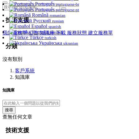
Português
portuguese-br
Português
portuguese-pt
Română
romanian
技術支援
Русский
russian
Español
spanish
Svenska
swedish
我的服務單
公告
知識庫
下載
服務狀態
建立服務單
Türkçe
turkish
Українська
ukranian
分類
沒有類別
客戶系統
知識庫
知識庫
搜尋
查無任何文章
技術支援