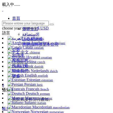
載入中......
首頁
商店
choose your currency
$ USD
瀏覽全部
語言
الاستضافة
العربية
arabic
註冊新網域
Azerbaijani
azerbaijani
將網域轉移至本公司
Català
catalan
公告
中文
chinese
知識庫
Hrvatski
croatian
服務狀態
Čeština
czech
推廣註冊
Dansk
danish
聯絡我們
Nederlands
dutch
English
english
更多
Estonian
estonian
Persian
farsi
0
Français
french
通知
0
Deutsch
german
Magyar
hungarian
您目前沒有任何通知。
Italiano
italian
Macedonian
macedonian
帳戶
Norwegian
norwegian