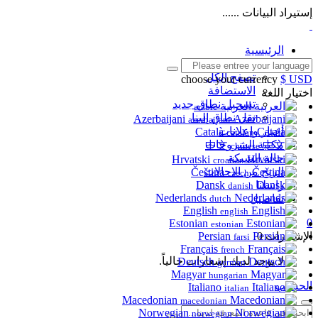
إستيراد البيانات ......
الرئيسية
المتجر
تصفح الكل
choose your currency
$ USD
الاستضافة
اختيار اللغة
تسجيل نطاق جديد
العربية
arabic
نقل نطاق إلينا
Azerbaijani
azerbaijani
أخبار وإعلانات
Català
catalan
مكتبة الشروحات
中文
chinese
حالة الشبكة
Hrvatski
croatian
الربح من الاحالات
Čeština
czech
راسلنا
Dansk
danish
Nederlands
تفاصيل
dutch
English
english
0
Estonian
estonian
الإشعارات
0
Persian
farsi
Français
french
لا يوجد لديك إشعارات حالياً.
Deutsch
german
Magyar
hungarian
الحساب
Italiano
italian
Macedonian
macedonian
Norwegian
norwegian