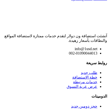
آنشئت استضافة ون دولار لتقدم خدمات ممتازة لاستضافة المواقع
والنطاقات بأسعار زهيدة.
info@1usd.net
002-01090044013
روابط سريعة
طلب جديد
خطة الإستضافة
خدمات مرتبطة
عرض عربة التسوق
الدومينات
حجز دومين جديد