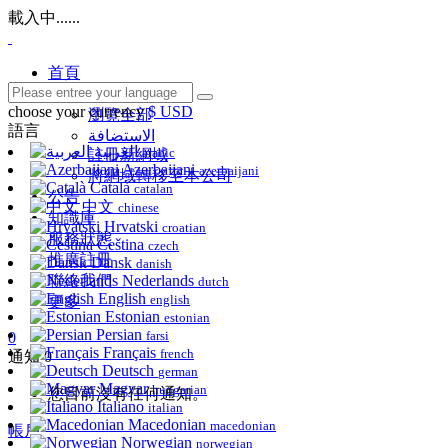
載入中......
首頁
商店
choose your currency
$ USD
瀏覽全部
語言
الاستضافة
العربية
arabic
註冊新網域
Azerbaijani
azerbaijani
將網域轉移至本公司
Català
catalan
公告
中文
chinese
知識庫
Hrvatski
croatian
服務狀態
Čeština
czech
推廣註冊
Dansk
danish
聯絡我們
Nederlands
dutch
English
english
更多
Estonian
estonian
Persian
farsi
0
Français
french
通知
0
Deutsch
german
Magyar
hungarian
您目前沒有任何通知。
Italiano
italian
Macedonian
macedonian
帳戶
Norwegian
norwegian