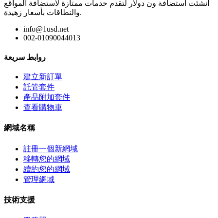
آنشئت استضافة ون دولار لتقدم خدمات ممتازة لاستضافة المواقع
والنطاقات بأسعار زهيدة.
info@1usd.net
002-01090044013
روابط سريعة
建立新訂單
託管套件
產品附加套件
查看購物車
網域名稱
註冊一個新網域
移轉您的網域
續約您的網域
管理網域
技術支援