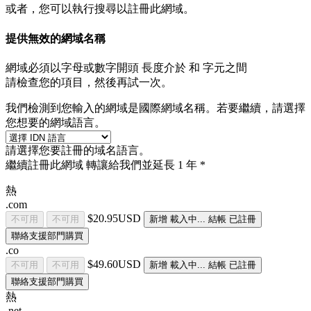
或者，您可以執行搜尋以註冊此網域。
提供無效的網域名稱
網域必須以字母或數字開頭
長度介於
和
字元之間
請檢查您的項目，然後再試一次。
我們檢測到您輸入的網域是國際網域名稱。若要繼續，請選擇
您想要的網域語言。
請選擇您要註冊的域名語言。
繼續註冊此網域
轉讓給我們並延長 1 年 *
熱
.com
$20.95USD
不可用
不可用
新增
載入中...
結帳
已註冊
聯絡支援部門購買
.co
$49.60USD
不可用
不可用
新增
載入中...
結帳
已註冊
聯絡支援部門購買
熱
.net