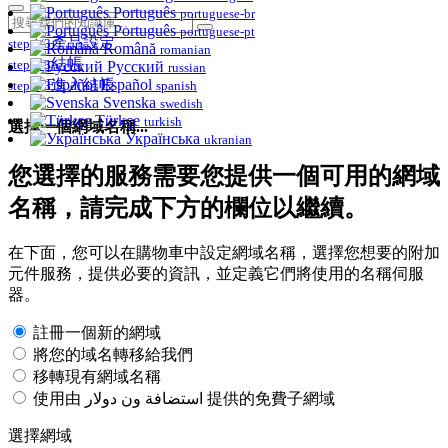
Português
portuguese-br
Português
portuguese-pt
產品設定
step 1/3
Română
romanian
結帳
step 2/3
Русский
russian
進入結帳
Español
step 3/3
spanish
Svenska
swedish
Türkçe
turkish
選擇一個網域名稱...
Українська
ukranian
您選擇的服務需要您提供一個可用的網域
名稱，請完成下方的欄位以繼續。
在下面，您可以在購物車中設定網域名稱，選擇您想要的附加
元件服務，提供必要的資訊，並定義它們將使用的名稱伺服
器。
註冊一個新的網域
將您的域名轉移給我們
移轉現有網域名稱
使用由 استضافة ون دولار 提供的免費子網域
選擇網域