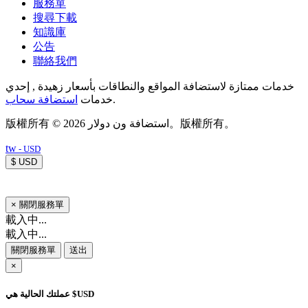
服務單
搜尋下載
知識庫
公告
聯絡我們
خدمات ممتازة لاستضافة المواقع والنطاقات بأسعار زهيدة , إحدي
استضافة سحاب
خدمات
.
版權所有 © 2026 استضافة ون دولار。版權所有。
tw
- USD
$ USD
×
關閉服務單
載入中...
載入中...
關閉服務單
送出
×
عملتك الحالية هي $USD