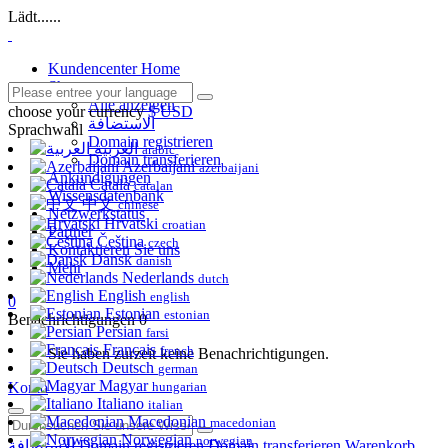
Lädt......
Kundencenter Home
Shop
Alle anzeigen
choose your currency
$ USD
الاستضافة
Sprachwahl
Domain registrieren
العربية
arabic
Domain transferieren
Azerbaijani
azerbaijani
Ankündigungen
Català
catalan
Wissensdatenbank
中文
chinese
Netzwerkstatus
Hrvatski
croatian
Partner
Čeština
czech
Kontaktieren Sie uns
Dansk
danish
Mehr
Nederlands
dutch
English
english
0
Estonian
estonian
Benachrichtigungen
0
Persian
farsi
Français
french
Sie haben zurzeit keine Benachrichtigungen.
Deutsch
german
Magyar
Konto
hungarian
Italiano
italian
Macedonian
macedonian
Norwegian
norwegian
الاستضافة
Domain registrieren
Domain transferieren
Warenkorb