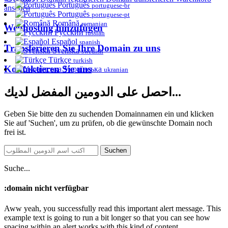
Português
portuguese-br
ansehen
Português
portuguese-pt
Română
romanian
Webhosting hinzufügen
Русский
russian
Español
spanish
Transferieren Sie Ihre Domain zu uns
Svenska
swedish
Türkçe
turkish
Kontaktieren Sie uns
Українська
ukranian
احصل على الدومين المفضل لديك...
Geben Sie bitte den zu suchenden Domainnamen ein und klicken
Sie auf 'Suchen', um zu prüfen, ob die gewünschte Domain noch
frei ist.
Suchen
Suche...
:domain
nicht verfügbar
Aww yeah, you successfully read this important alert message. This
example text is going to run a bit longer so that you can see how
spacing within an alert works with this kind of content.