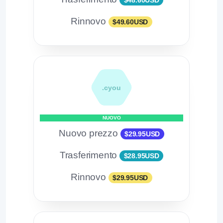
$48.60USD
Rinnovo
$49.60USD
.cyou
NUOVO
Nuovo prezzo
$29.95USD
Trasferimento
$28.95USD
Rinnovo
$29.95USD