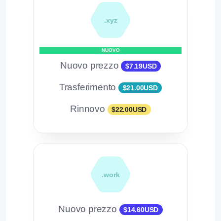
.xyz
NUOVO
Nuovo prezzo
$7.19USD
Trasferimento
$21.00USD
Rinnovo
$22.00USD
.work
Nuovo prezzo
$14.60USD