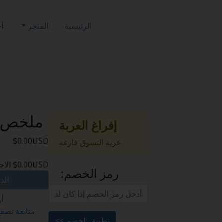
الرئيسية
المتجر
أخ
ملخص 
إفراغ العربة
$0.00USD
عربة التسوق فارغة
$0.00USD
الا
رمز الخصم:
الد
أو
متابعة تصف
تطبيق الخصم >>