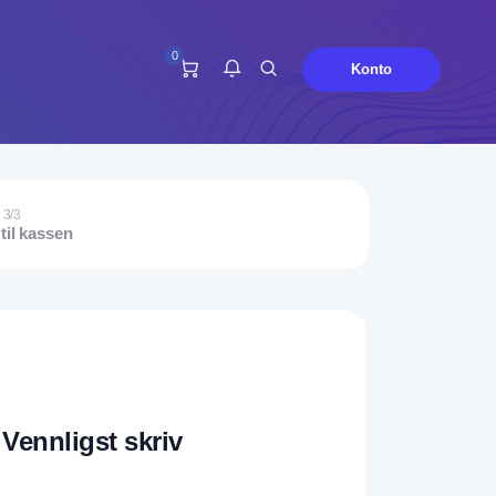
0
Konto
Du har ingen meldinger nå.
 3/3
til kassen
Vennligst skriv