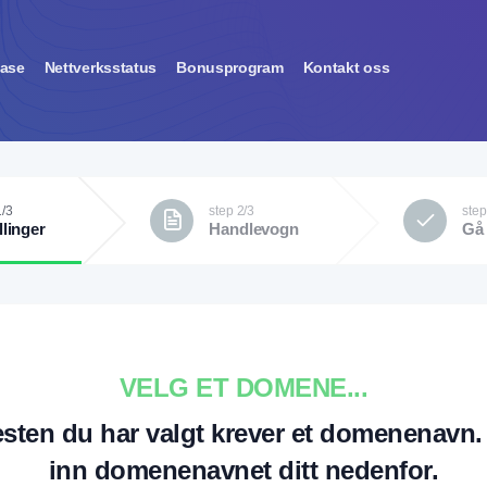
ase
Nettverksstatus
Bonusprogram
Kontakt oss
1/3
step 2/3
step
llinger
Handlevogn
Gå 
VELG ET DOMENE...
esten du har valgt krever et domenenavn. 
inn domenenavnet ditt nedenfor.