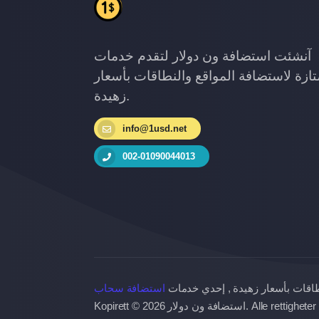
آنشئت استضافة ون دولار لتقدم خدمات
ازة لاستضافة المواقع والنطاقات بأسعار
زهيدة.
info@1usd.net
002-01090044013
طاقات بأسعار زهيدة , إحدي خدمات
استضافة سحاب
Kopirett © 2026 استضافة ون دولار. Al