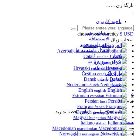
بارگذاری ... ...
ناحیه کاربری
فروشگاه
مشاهده همه
choose your currency
$ USD
الاستضافة
انتخاب زبان
ثبت دامنه جدید
العربية
arabic
انتقال دامنه به ما
Azerbaijani
azerbaijani
اخبار
Català
catalan
مرکز آموزش
中文
chinese
وضعیت شبکه
Hrvatski
croatian
بازاریابی
Čeština
czech
Dansk
تماس با ما
danish
Nederlands
بیشتر
dutch
English
english
0
Estonian
estonian
پیام ها
0
Persian
farsi
Français
french
شما هیچ پیامی در این لحظه ندارید
Deutsch
german
Magyar
hungarian
حساب
Italiano
italian
Macedonian
macedonian
Norwegian
norwegian