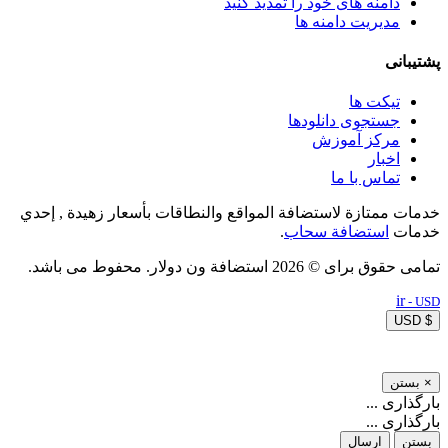
دامنه های خود را تمدید کنید
مدیریت دامنه ها
پشتیبانی
تیکت ها
جستجوی دانلودها
مرکز آموزش
اخبار
تماس با ما
خدمات ممتازة لاستضافة المواقع والنطاقات بأسعار زهيدة , إحدي
خدمات
استضافة سحاب
.
تمامی حقوق برای © 2026 استضافة ون دولار. محفوط می باشد.
ir
- USD
$ USD
×
بستن
بارگذاری ...
بارگذاری ...
بستن
ارسال