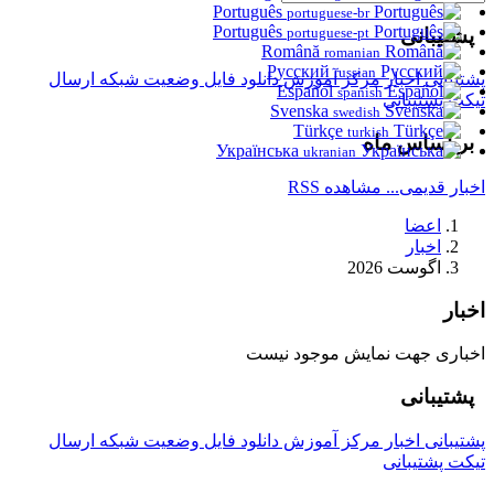
Português
portuguese-br
Português
پشتیبانی
portuguese-pt
Română
romanian
Русский
russian
پشتیبانی
اخبار
مرکز آموزش
دانلود فایل
وضعیت شبکه
ارسال
Español
spanish
تیکت پشتیبانی
Svenska
swedish
Türkçe
turkish
بر اساس ماه
Українська
ukranian
اخبار قدیمی...
مشاهده RSS
اعضا
اخبار
اگوست 2026
اخبار
اخباری جهت نمایش موجود نیست
پشتیبانی
پشتیبانی
اخبار
مرکز آموزش
دانلود فایل
وضعیت شبکه
ارسال
تیکت پشتیبانی