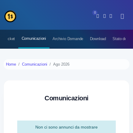
0
Comunicazioni
iei ticket
Archivio Domande
Download
Stato del N
Home
Comunicazioni
Ago 2026
Comunicazioni
Non ci sono annunci da mostrare