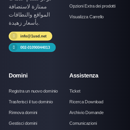
ممتازة لاستضافة
Opzioni Extra dei prodotti
المواقع والنطاقات
Visualizza Carrello
بأسعار زهيدة.
info@1usd.net
002-01090044013
Domini
Assistenza
Registra un nuovo dominio
Ticket
Trasferisci il tuo dominio
Ricerca Download
Rinnova domini
Archivio Domande
Gestisci domini
Comunicazioni