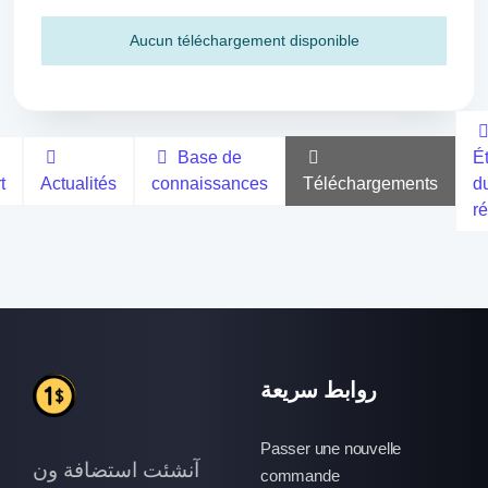
Aucun téléchargement disponible
Base de
Ét
Actualités
connaissances
Téléchargements
d
t
r
روابط سريعة
Passer une nouvelle
آنشئت استضافة ون
commande