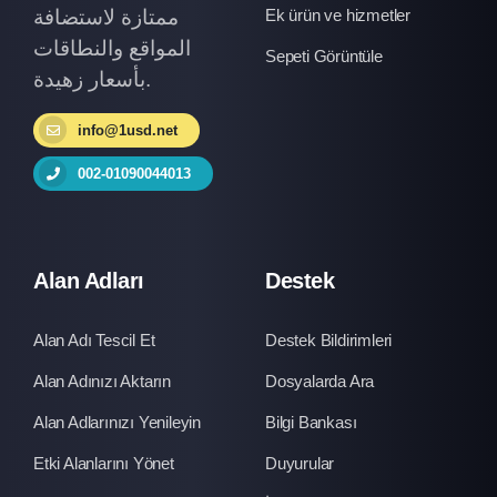
ممتازة لاستضافة
Ek ürün ve hizmetler
المواقع والنطاقات
Sepeti Görüntüle
بأسعار زهيدة.
info@1usd.net
002-01090044013
Alan Adları
Destek
Alan Adı Tescil Et
Destek Bildirimleri
Alan Adınızı Aktarın
Dosyalarda Ara
Alan Adlarınızı Yenileyin
Bilgi Bankası
Etki Alanlarını Yönet
Duyurular