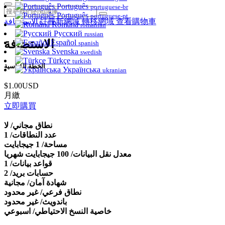
Português
portuguese-br
Português
portuguese-pt
الاستضافة
註冊新網域
轉移網域
查看購物車
Română
romanian
Русский
russian
الاستضافة
Español
spanish
Svenska
swedish
Türkçe
turkish
الخطة القياسية
Українська
ukranian
$1.00USD
月繳
立即購買
نطاق مجاني/ لا
عدد النطاقات/ 1
مساحة/ 1 جيجابايت
معدل نقل البيانات/ 100 جيجابايت شهريا
قواعد بيانات/ 1
حسابات بريد/ 2
شهادة آمان/ مجانية
نطاق فرعي/ غير محدود
باندويث/ غير محدود
خاصية النسخ الاحتياطي/ اسبوعي