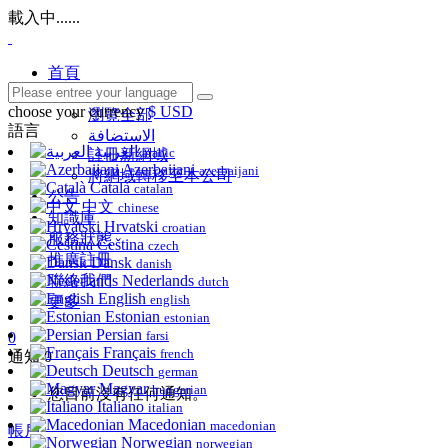
載入中......
首頁
商店
choose your currency
$ USD
瀏覽全部
語言
الاستضافة
العربية
arabic
註冊新網域
Azerbaijani
azerbaijani
將網域轉移至本公司
Català
catalan
公告
中文
chinese
知識庫
Hrvatski
croatian
服務狀態
Čeština
czech
推廣註冊
Dansk
danish
聯絡我們
Nederlands
dutch
English
english
更多
Estonian
estonian
Persian
farsi
0
Français
french
通知
0
Deutsch
german
Magyar
hungarian
您目前沒有任何通知。
Italiano
italian
Macedonian
macedonian
帳戶
Norwegian
norwegian