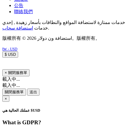
公告
聯絡我們
خدمات ممتازة لاستضافة المواقع والنطاقات بأسعار زهيدة , إحدي
استضافة سحاب
خدمات
.
版權所有 © 2026 استضافة ون دولار。版權所有。
tw
- USD
$ USD
×
關閉服務單
載入中...
載入中...
關閉服務單
送出
×
عملتك الحالية هي $USD
What is GDPR?