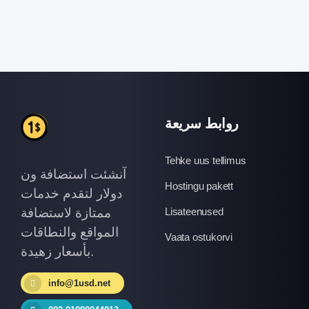
روابط سريعة
Tehke uus tellimus
آنشئت استضافة ون
Hostingu pakett
دولار لتقدم خدمات
ممتازة لاستضافة
Lisateenused
المواقع والنطاقات
Vaata ostukorvi
بأسعار زهيدة.
info@1usd.net