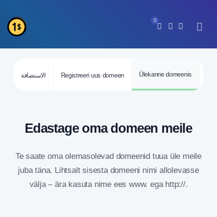
0
Ülekanne domeenis
الاستضافة
Registreeri uus domeen
Vaa
Edastage oma domeen meile
Te saate oma olemasolevad domeenid tuua üle meile
juba täna. Lihtsalt sisesta domeeni nimi allolevasse
välja – ära kasuta nime ees www. ega http://.