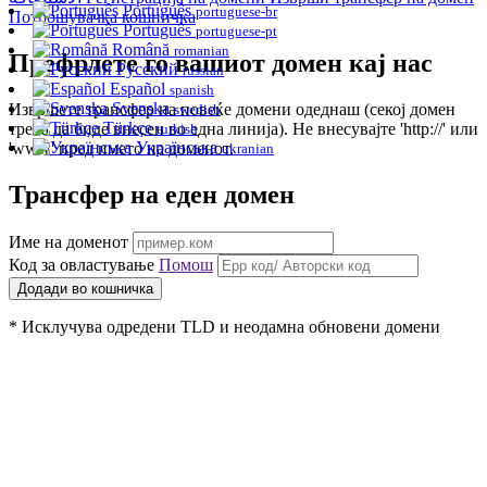
Português
portuguese-br
Потрошувачка кошничка
Português
portuguese-pt
Română
romanian
Префрлете го вашиот домен кај нас
Русский
russian
Español
spanish
Svenska
Извршете трансфер на повеќе домени одеднаш (секој домен
swedish
Türkçe
треба да биде внесен во една линија). Не внесувајте 'http://' или
turkish
Українська
'www' пред името на доменот.
ukranian
Трансфер на еден домен
Име на доменот
Код за овластување
Помош
Додади во кошничка
* Исклучува одредени TLD и неодамна обновени домени