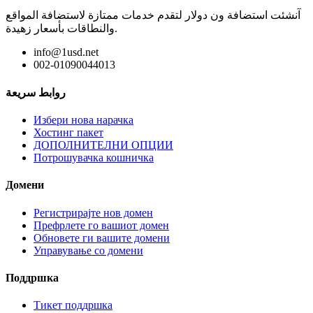
آنشئت استضافة ون دولار لتقدم خدمات ممتازة لاستضافة المواقع
والنطاقات بأسعار زهيدة.
info@1usd.net
002-01090044013
روابط سريعة
Избери нова нарачка
Хостинг пакет
ДОПОЛНИТЕЛНИ ОПЦИИ
Потрошувачка кошничка
Домени
Регистрирајте нов домен
Префрлете го вашиот домен
Обновете ги вашите домени
Управување со домени
Поддршка
Тикет поддршка