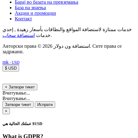
Барај во базата на превземања
База на знаења
Акции и промоции
Контакт
خدمات ممتازة لاستضافة المواقع والنطاقات بأسعار زهيدة , إحدي
استضافة سحاب
خدمات
.
Авторски права © 2026 استضافة ون دولار. Сите права се
задржани.
mk
- USD
$ USD
×
Затвори тикет
Вчитување...
Вчитување...
Затвори тикет
Испрати
×
عملتك الحالية هي $USD
What is GDPR?