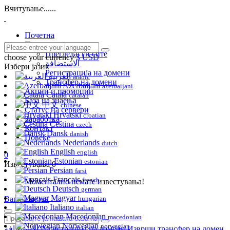
Вчитување......
Почетна
Продавница
Прегледај ги сите
choose your currency
$ USD
الاستضافة
Избери јазик
Регистрација на домени
العربية
arabic
Трансфер на домени
Azerbaijani
azerbaijani
Акции и промоции
Català
catalan
База на знаења
中文
chinese
Статус на сервери
Hrvatski
croatian
Заработка
Čeština
czech
Контакт
Dansk
danish
Повеќе
Nederlands
dutch
English
english
0
Estonian
estonian
Известувања
0
Persian
farsi
Français
french
Моментално немате известувања!
Deutsch
german
Magyar
Ваша сметка
hungarian
Italiano
italian
Macedonian
macedonian
Norwegian
norwegian
الاستضافة
Регистрација на домени
Изврши трансфер на домен