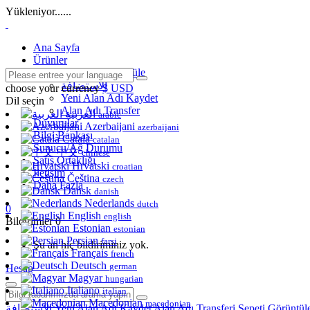
Yükleniyor......
Ana Sayfa
Ürünler
Tümünü Görüntüle
الاستضافة
choose your currency
$ USD
Yeni Alan Adı Kaydet
Dil seçin
Alan Adı Transfer
العربية
arabic
Duyurular
Azerbaijani
azerbaijani
Bilgi Bankası
Català
catalan
Sunucu/Ağ Durumu
中文
chinese
Satış Ortaklığı
Hrvatski
croatian
İletişim
Čeština
czech
Daha Fazla
Dansk
danish
Nederlands
dutch
0
English
english
Bildirimler
0
Estonian
estonian
Persian
farsi
Şu an hiç bildiriminiz yok.
Français
french
Deutsch
german
Hesap
Magyar
hungarian
Italiano
italian
Macedonian
macedonian
الاستضافة
Yeni Alan Adı Kaydet
Alan Adı Transferi
Sepeti Görüntül