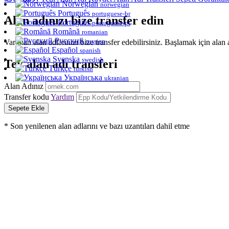
Norwegian
norwegian
Português
portuguese-br
Alan adınızı bize transfer edin
Português
portuguese-pt
Română
romanian
Русский
russian
Var olan alan adlarınızı bize transfer edebilirsiniz. Başlamak için alan
Español
spanish
Svenska
swedish
Tek alan adı transferi
Türkçe
turkish
Українська
ukranian
Alan Adınız
Transfer kodu
Yardım
Sepete Ekle
* Son yenilenen alan adlarını ve bazı uzantıları dahil etme