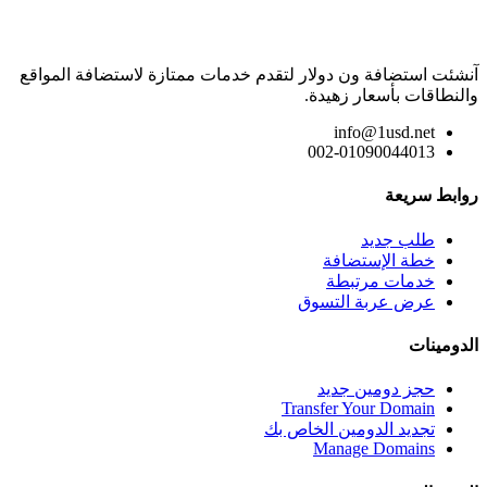
آنشئت استضافة ون دولار لتقدم خدمات ممتازة لاستضافة المواقع
والنطاقات بأسعار زهيدة.
info@1usd.net
002-01090044013
روابط سريعة
طلب جديد
خطة الإستضافة
خدمات مرتبطة
عرض عربة التسوق
الدومينات
حجز دومين جديد
Transfer Your Domain
تجديد الدومين الخاص بك
Manage Domains