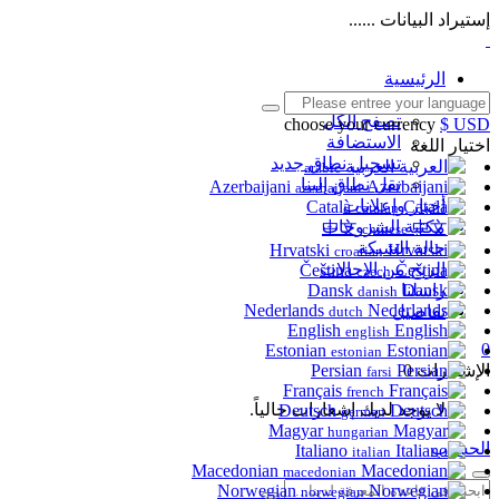
إستيراد البيانات ......
الرئيسية
المتجر
تصفح الكل
choose your currency
$ USD
الاستضافة
اختيار اللغة
تسجيل نطاق جديد
العربية
arabic
نقل نطاق إلينا
Azerbaijani
azerbaijani
أخبار وإعلانات
Català
catalan
مكتبة الشروحات
中文
chinese
حالة الشبكة
Hrvatski
croatian
الربح من الاحالات
Čeština
czech
راسلنا
Dansk
danish
Nederlands
تفاصيل
dutch
English
english
0
Estonian
estonian
الإشعارات
0
Persian
farsi
Français
french
لا يوجد لديك إشعارات حالياً.
Deutsch
german
Magyar
hungarian
الحساب
Italiano
italian
Macedonian
macedonian
Norwegian
norwegian