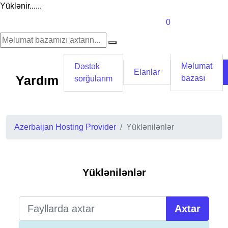
Yüklənir......
0
Məlumat
Dəstək
Elanlar
Yardım
bazası
sorğularım
Azerbaijan Hosting Provider
Yüklənilənlər
Yüklənilənlər
Axtar