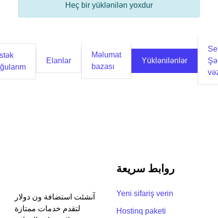
Heç bir yüklənilən yoxdur
Se
Məlumat
stək
Elanlar
Yüklənilənlər
Şə
bazası
ğularım
vəz
روابط سريعة
Yeni sifariş verin
آنشئت استضافة ون دولار
لتقدم خدمات ممتازة
Hostinq paketi