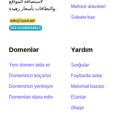
لاستضافة المواقع
Məhsul əlavələri
والنطاقات بأسعار زهيدة.
Səbətə bax
info@1usd.net
002-01090044013
Domenlər
Yardım
Yeni domen əldə et
Sorğular
Domeninizi köçürün
Fayllarda axtar
Domeninizi yeniləyin
Məlumat bazası
Domenləri idarə edin
Elanlar
Əlaqə