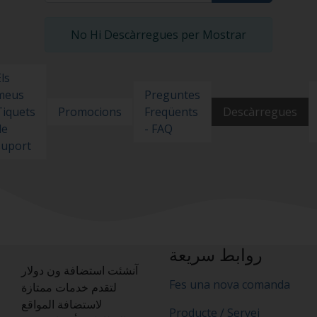
No Hi Descàrregues per Mostrar
ls
Preguntes
meus
Promocions
Freqüents
Descàrregues
Tiquets
- FAQ
de
suport
روابط سريعة
آنشئت استضافة ون دولار
Fes una nova comanda
لتقدم خدمات ممتازة
لاستضافة المواقع
Producte / Servei