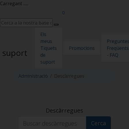
Carregant ......
0
Els
Pregunte
meus
Promocions
Freqüents
Tiquets
suport
- FAQ
de
suport
Administració
Descàrregues
Descàrregues
Cerca