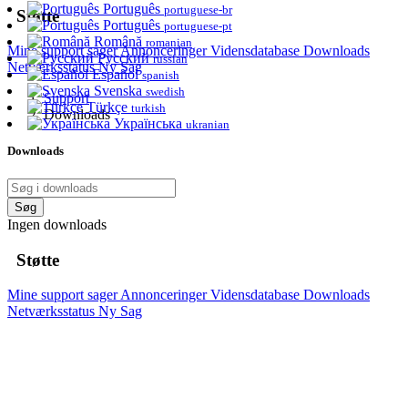
Português
portuguese-br
Støtte
Português
portuguese-pt
Română
romanian
Mine support sager
Annonceringer
Vidensdatabase
Downloads
Русский
russian
Netværksstatus
Ny Sag
Español
spanish
Svenska
swedish
Support
Türkçe
turkish
Downloads
Українська
ukranian
Downloads
Søg
Ingen downloads
Støtte
Mine support sager
Annonceringer
Vidensdatabase
Downloads
Netværksstatus
Ny Sag