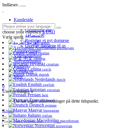
Indlæser…...
Kundeside
Butik
Gennemse alle
choose your currency
$ USD
الاستضافة
Vælg sprog
Registrer et nyt domæne
العربية
arabic
Overfør domæne til os
Azerbaijani
azerbaijani
Annonceringer
Català
catalan
Vidensdatabase
中文
chinese
Netværksstatus
Hrvatski
croatian
Partnere
Čeština
czech
Kontakt os
Dansk
danish
Mere
Nederlands
dutch
English
english
0
Estonian
estonian
Underretninger
0
Persian
farsi
Français
french
Du har ingen underretninger på dette tidspunkt.
Deutsch
german
Magyar
Konto
hungarian
Italiano
italian
Macedonian
macedonian
Norwegian
norwegian