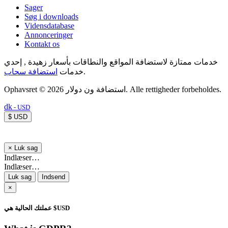
Sager
Søg i downloads
Vidensdatabase
Annonceringer
Kontakt os
خدمات ممتازة لاستضافة المواقع والنطاقات بأسعار زهيدة , إحدي
استضافة سحاب
خدمات
.
Ophavsret © 2026 استضافة ون دولار. Alle rettigheder forbeholdes.
dk
- USD
$ USD
×
Luk sag
Indlæser…
Indlæser…
Luk sag
Indsend
×
عملتك الحالية هي $USD