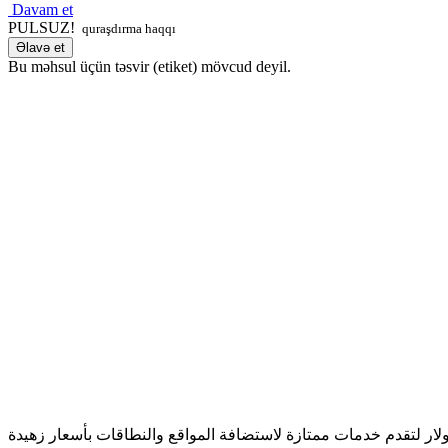
Davam et
PULSUZ!
quraşdırma haqqı
Əlavə et
Bu məhsul üçün təsvir (etiket) mövcud deyil.