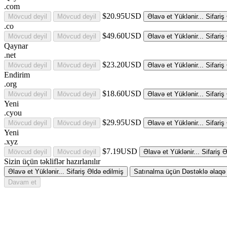
.com
$20.95USD
Mövcud deyil
Mövcud deyil
Əlavə et
Yüklənir...
Sifariş
.co
$49.60USD
Mövcud deyil
Mövcud deyil
Əlavə et
Yüklənir...
Sifariş
Qaynar
.net
$23.20USD
Mövcud deyil
Mövcud deyil
Əlavə et
Yüklənir...
Sifariş
Endirim
.org
$18.60USD
Mövcud deyil
Mövcud deyil
Əlavə et
Yüklənir...
Sifariş
Yeni
.cyou
$29.95USD
Mövcud deyil
Mövcud deyil
Əlavə et
Yüklənir...
Sifariş
Yeni
.xyz
$7.19USD
Mövcud deyil
Mövcud deyil
Əlavə et
Yüklənir...
Sifariş
Ə
Sizin üçün təkliflər hazırlanılır
Əlavə et
Yüklənir...
Sifariş
Əldə edilmiş
Satınalma üçün Dəstəklə əlaqə
Davam et