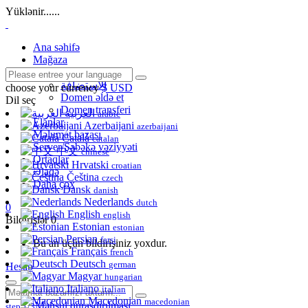
Yüklənir......
Ana səhifə
Mağaza
Hamısına baxın
الاستضافة
choose your currency
$ USD
Domen əldə et
Dil seç
Domen transferi
العربية
arabic
Elanlar
Azerbaijani
azerbaijani
Məlumat bazası
Català
catalan
Server/Şəbəkə vəziyyəti
中文
chinese
Ortaqlar
Hrvatski
croatian
Əlaqə
Čeština
czech
Daha çox
Dansk
danish
Nederlands
dutch
0
English
english
Bildirişlər
0
Estonian
estonian
Persian
farsi
Bu an üçün bildirişiniz yoxdur.
Français
french
Deutsch
german
Hesab
Magyar
hungarian
Italiano
italian
Macedonian
macedonian
Məhsul quraşdırılması
step 1/3