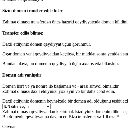
Sizin domen transfer edilə bilər
Zəhmət olmasa transferdən öncə hazırki qeydiyyatçıda domen kilidinin
Transfer edilə bilməz
Daxil etdiyiniz domen qeydiyyat üçün görünmür.
Əgər domen yeni qeydiyyatdan keçibsə, bir müddət sonra yenidən sın
Bundan əlavə, bu domenin qeydiyyatı üçün axtarış edə bilərsiniz.
Domen adı yanlışdır
Domen hərf və ya nömrə ilə başlamalı və
-
arası simvol olmalıdır
Zəhmət olmasa daxil etdiyinizi yoxlayın və bir daha cəhd edin.
Daxil etdiyiniz domenin beynəlxalq bir domen adı olduğunu təsbit etd
Zəhmət olmasa qeydiyyatdan keçirtmək istədiyiniz domenin dilini seç
Bu domenin qeydiyyatına davam et:
Bizə transfer et və 1 il uzat*
Qaynar