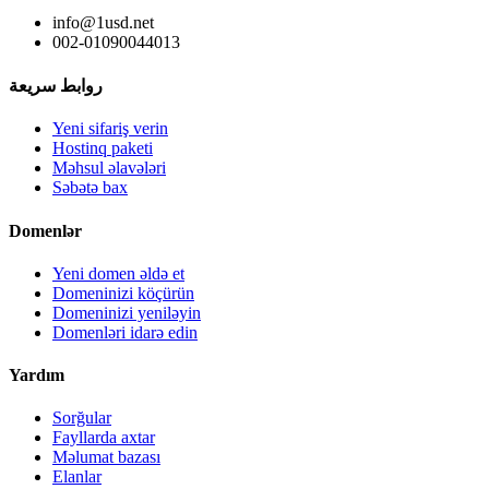
info@1usd.net
002-01090044013
روابط سريعة
Yeni sifariş verin
Hostinq paketi
Məhsul əlavələri
Səbətə bax
Domenlər
Yeni domen əldə et
Domeninizi köçürün
Domeninizi yeniləyin
Domenləri idarə edin
Yardım
Sorğular
Fayllarda axtar
Məlumat bazası
Elanlar