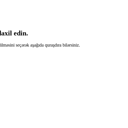
axil edin.
ilməsini seçərək aşağıda quraşdıra bilərsiniz.