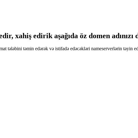
dir, xahiş edirik aşağıda öz domen adınızı d
mat tələbini təmin edərək və istifadə edəcəkləri nameserverlərin təyin ed