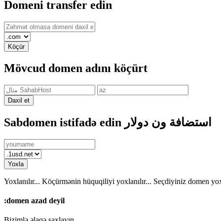
Domeni transfer edin
Köçür
Mövcud domen adını köçürt
Daxil et
Sabdomen istifadə edin استضافة ون دولار
Yoxla
Yoxlanılır...
Köçürmənin hüquqiliyi yoxlanılır...
Seçdiyiniz domen yoxl
:domen
azad deyil
Bizimlə əlaqə saxlayın