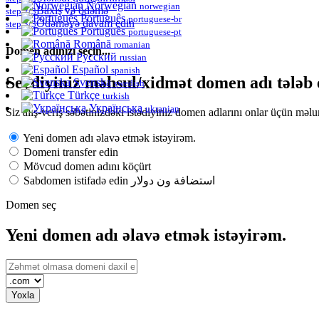
Norwegian
norwegian
Baxış və ödəmə
step 2/3
Português
portuguese-br
Ödəməyə davam edin
step 3/3
Português
portuguese-pt
Română
romanian
Domen adınızı seçin...
Русский
russian
Español
spanish
Seçdiyiniz məhsul/xidmət domen adı tələb e
Svenska
swedish
Türkçe
turkish
Українська
ukranian
Siz alış-veriş səbətinizdəki istədiyiniz domen adlarını onlar üçün məlu
Yeni domen adı əlavə etmək istəyirəm.
Domeni transfer edin
Mövcud domen adını köçürt
Sabdomen istifadə edin استضافة ون دولار
Domen seç
Yeni domen adı əlavə etmək istəyirəm.
Yoxla