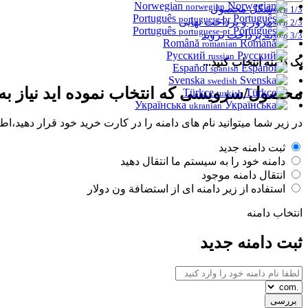
Norwegian
norwegian
شکل محصول
step 1/3
Português
portuguese-br
مرور و پرداخت نهایی
step 2/3
Português
portuguese-pt
به پرداخت بروید
step 3/3
Română
romanian
Русский
russian
یک دامنه انتخاب کنید...
Español
spanish
Svenska
swedish
محصول/سرویسی که انتخاب نموده اید نیاز به نا
Türkçe
turkish
Українська
ukranian
در زیر شما میتوانید نام های دامنه را در کارت خرید خود قرار دهید،
ثبت دامنه جدید
دامنه خود را به سیستم ما انتقال دهید
انتقال دامنه موجود
استفاده از زیر دامنه ای از استضافة ون دولار
انتخاب دامنه
ثبت دامنه جدید
بررسی