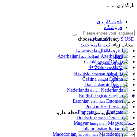
بارگذاری ... ...
ناحیه کاربری
فروشگاه
مشاهده همه
$ USD
الاستضافة
choose your currency
انتخاب زبان
ثبت دامنه جدید
العربية
انتقال دامنه به ما
arabic
Azerbaijani
اخبار
azerbaijani
Català
catalan
مرکز آموزش
中文
chinese
وضعیت شبکه
Hrvatski
بازاریابی
croatian
Čeština
تماس با ما
czech
Dansk
danish
بیشتر
Nederlands
dutch
English
0
english
Estonian
پیام ها
0
estonian
Persian
farsi
Français
شما هیچ پیامی در این لحظه ندارید
french
Deutsch
german
حساب
Magyar
hungarian
Italiano
italian
Macedonian
macedonian