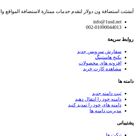
آنشئت استضافة ون دولار لتقدم خدمات ممتازة لاستضافة المواقع وال
info@1usd.net
002-01090044013
روابط سريعة
سفارش سرویس جدید
پکیج هاستینگ
افزونه های محصولات
مشاهده کارت خرید
دامنه ها
ثبت دامنه جدید
دامنه خود را انتقال دهید
دامنه های خود را تمدید کنید
مدیریت دامنه ها
پشتیبانی
تیکت ها