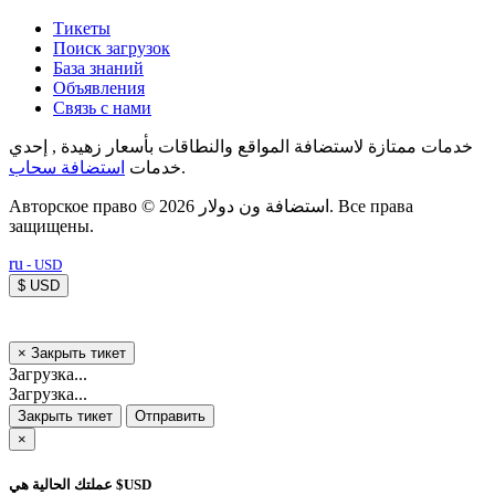
Тикеты
Поиск загрузок
База знаний
Объявления
Связь с нами
خدمات ممتازة لاستضافة المواقع والنطاقات بأسعار زهيدة , إحدي
استضافة سحاب
خدمات
.
Авторское право © 2026 استضافة ون دولار. Все права
защищены.
ru
- USD
$ USD
×
Закрыть тикет
Загрузка...
Загрузка...
Закрыть тикет
Отправить
×
عملتك الحالية هي $USD