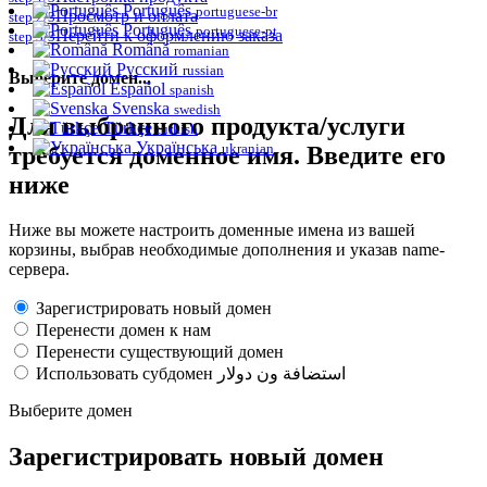
Português
portuguese-br
Просмотр и оплата
step 2/3
Português
portuguese-pt
Перейти к оформлению заказа
step 3/3
Română
romanian
Русский
russian
Выберите домен...
Español
spanish
Svenska
swedish
Для выбранного продукта/услуги
Türkçe
turkish
Українська
ukranian
требуется доменное имя. Введите его
ниже
Ниже вы можете настроить доменные имена из вашей
корзины, выбрав необходимые дополнения и указав name-
сервера.
Зарегистрировать новый домен
Перенести домен к нам
Перенести существующий домен
Использовать субдомен استضافة ون دولار
Выберите домен
Зарегистрировать новый домен