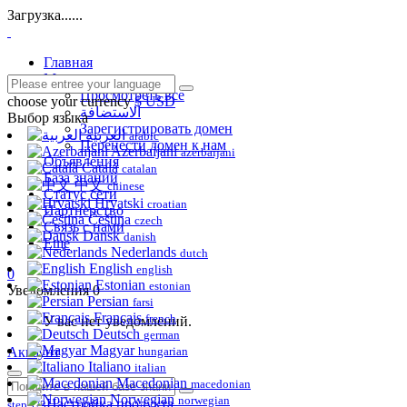
Загрузка......
Главная
Магазин
Просмотреть все
choose your currency
$ USD
الاستضافة
Выбор языка
Зарегистрировать домен
العربية
arabic
Перенести домен к нам
Azerbaijani
azerbaijani
Объявления
Català
catalan
База знаний
中文
chinese
Статус сети
Hrvatski
croatian
Партнерство
Čeština
czech
Связь с нами
Dansk
danish
Еще
Nederlands
dutch
English
english
0
Estonian
estonian
Уведомления
0
Persian
farsi
Français
french
У вас нет уведомлений.
Deutsch
german
Magyar
Аккаунт
hungarian
Italiano
italian
Macedonian
macedonian
Norwegian
norwegian
Настройка продукта
step 1/3