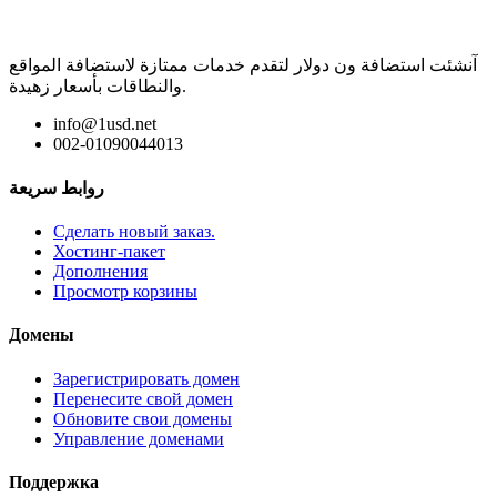
آنشئت استضافة ون دولار لتقدم خدمات ممتازة لاستضافة المواقع
والنطاقات بأسعار زهيدة.
info@1usd.net
002-01090044013
روابط سريعة
Сделать новый заказ.
Хостинг-пакет
Дополнения
Просмотр корзины
Домены
Зарегистрировать домен
Перенесите свой домен
Обновите свои домены
Управление доменами
Поддержка