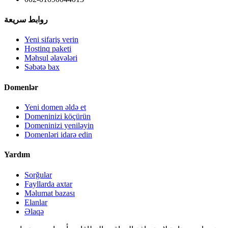
روابط سريعة
Yeni sifariş verin
Hostinq paketi
Məhsul əlavələri
Səbətə bax
Domenlər
Yeni domen əldə et
Domeninizi köçürün
Domeninizi yeniləyin
Domenləri idarə edin
Yardım
Sorğular
Fayllarda axtar
Məlumat bazası
Elanlar
Əlaqə