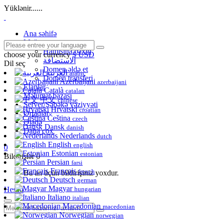
Yüklənir......
Ana səhifə
Mağaza
Hamısına baxın
choose your currency
$ USD
الاستضافة
Dil seç
Domen əldə et
العربية
arabic
Domen transferi
Azerbaijani
azerbaijani
Elanlar
Català
catalan
Məlumat bazası
中文
chinese
Server/Şəbəkə vəziyyəti
Hrvatski
croatian
Ortaqlar
Čeština
czech
Əlaqə
Dansk
danish
Daha çox
Nederlands
dutch
English
english
0
Estonian
estonian
Bildirişlər
0
Persian
farsi
Français
french
Bu an üçün bildirişiniz yoxdur.
Deutsch
german
Magyar
Hesab
hungarian
Italiano
italian
Macedonian
macedonian
Norwegian
norwegian