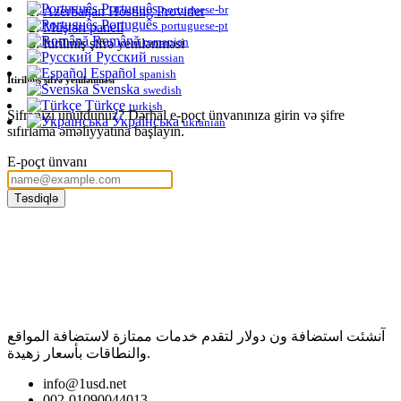
Português
portuguese-br
Azerbaijan Hosting Provider
Português
portuguese-pt
Müştəri paneli
Română
romanian
İtirilmiş şifrə yenilənməsi
Русский
russian
Español
spanish
İtirilmiş şifrə yenilənməsi
Svenska
swedish
Türkçe
turkish
Şifrənizi unutdunuz? Dərhal e-poçt ünvanınıza girin və şifre
Українська
ukranian
sıfırlama əməliyyatına başlayın.
E-poçt ünvanı
Təsdiqlə
آنشئت استضافة ون دولار لتقدم خدمات ممتازة لاستضافة المواقع
والنطاقات بأسعار زهيدة.
info@1usd.net
002-01090044013