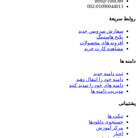
info@1usd.net
002-01090044013
روابط سريعة
سفارش سرویس جدید
پکیج هاستینگ
افزونه های محصولات
مشاهده کارت خرید
دامنه ها
ثبت دامنه جدید
دامنه خود را انتقال دهید
دامنه های خود را تمدید کنید
مدیریت دامنه ها
پشتیبانی
تیکت ها
جستجوی دانلودها
مرکز آموزش
اخبار