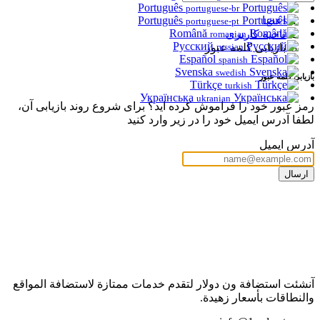
Português
portuguese-br
اعضا
Português
portuguese-pt
Română
ناحیه کاربری
romanian
Русский
russian
بازیابی کلمه عبور
Español
spanish
Svenska
swedish
بازیابی کلمه عبور
Türkçe
turkish
Українська
ukranian
رمز عبور خود را فراموش کرده اید؟ برای شروع روند بازیابی آن،
لطفا آدرس ایمیل خود را در زیر وارد کنید
آدرس ایمیل
ارسال
آنشئت استضافة ون دولار لتقدم خدمات ممتازة لاستضافة المواقع
والنطاقات بأسعار زهيدة.