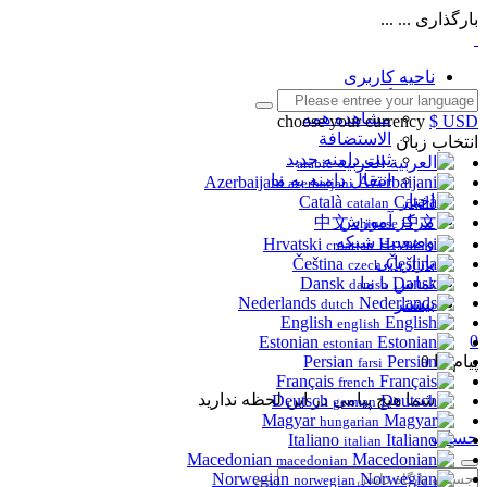
بارگذاری ... ...
ناحیه کاربری
فروشگاه
مشاهده همه
choose your currency
$ USD
الاستضافة
انتخاب زبان
ثبت دامنه جدید
العربية
arabic
انتقال دامنه به ما
Azerbaijani
azerbaijani
اخبار
Català
catalan
مرکز آموزش
中文
chinese
وضعیت شبکه
Hrvatski
croatian
بازاریابی
Čeština
czech
Dansk
تماس با ما
danish
Nederlands
بیشتر
dutch
English
english
0
Estonian
estonian
پیام ها
0
Persian
farsi
Français
french
شما هیچ پیامی در این لحظه ندارید
Deutsch
german
Magyar
hungarian
حساب
Italiano
italian
Macedonian
macedonian
Norwegian
norwegian