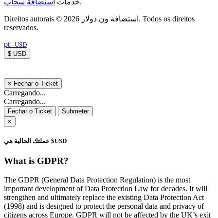
استضافة سحاب
خدمات
.
Direitos autorais © 2026 استضافة ون دولار. Todos os direitos
reservados.
pt
- USD
$ USD
×
Fechar o Ticket
Carregando...
Carregando...
Fechar o Ticket
Submeter
×
عملتك الحالية هي $USD
What is GDPR?
The GDPR (General Data Protection Regulation) is the most
important development of Data Protection Law for decades. It will
strengthen and ultimately replace the existing Data Protection Act
(1998) and is designed to protect the personal data and privacy of
citizens across Europe. GDPR will not be affected by the UK’s exit