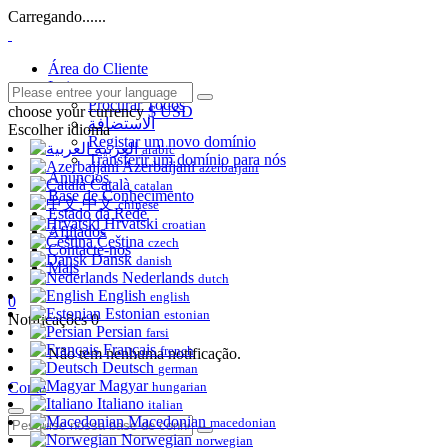
Carregando......
Área do Cliente
Loja
Procurar Todos
choose your currency
$ USD
الاستضافة
Escolher idioma
Registar um novo domínio
العربية
arabic
Transferir um domínio para nós
Azerbaijani
azerbaijani
Anúncios
Català
catalan
Base de Conhecimento
中文
chinese
Estado da Rede
Hrvatski
croatian
Afiliados
Čeština
czech
Contacte-nos
Dansk
danish
Mais
Nederlands
dutch
English
english
0
Estonian
estonian
Notificações
0
Persian
farsi
Français
french
Não tem nenhuma notificação.
Deutsch
german
Magyar
Conta
hungarian
Italiano
italian
Macedonian
macedonian
Norwegian
norwegian