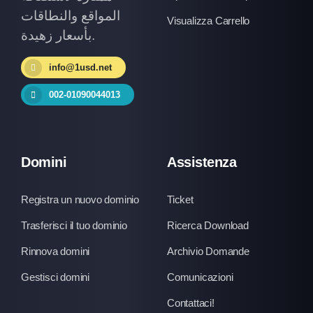
المواقع والنطاقات
Visualizza Carrello
بأسعار زهيدة.
info@1usd.net
002-01090044013
Domini
Assistenza
Registra un nuovo dominio
Ticket
Trasferisci il tuo dominio
Ricerca Download
Rinnova domini
Archivio Domande
Gestisci domini
Comunicazioni
Contattaci!