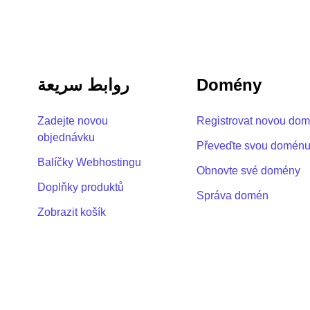
روابط سريعة
Domény
Zadejte novou
Registrovat novou do
objednávku
Převeďte svou domén
Balíčky Webhostingu
Obnovte své domény
Doplňky produktů
Správa domén
Zobrazit košík