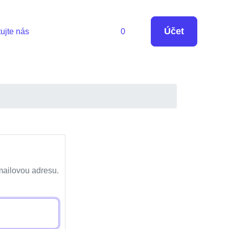
Účet
ujte nás
0
-mailovou adresu.