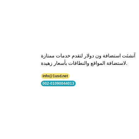
آنشئت استضافة ون دولار لتقدم خدمات ممتازة
لاستضافة المواقع والنطاقات بأسعار زهيدة.
info@1usd.net
002-01090044013