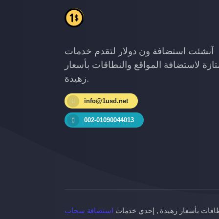
آنشئت استضافة ون دولار لتقدم خدمات
ازة لاستضافة المواقع والنطاقات بأسعار
زهيدة.
info@1usd.net
002-01090044013
طاقات بأسعار زهيدة , إحدي خدمات
استضافة سحاب