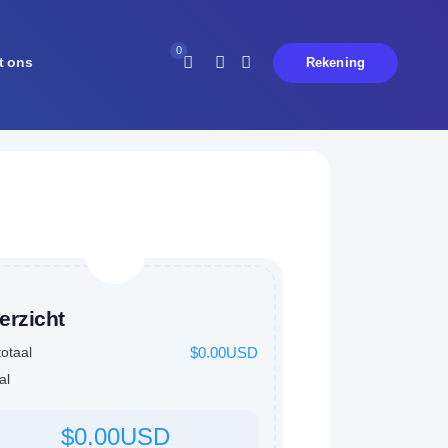
0
t ons
Rekening
Je hebt geen notificaties op dit
moment.
erzicht
otaal
$0.00USD
al
$0.00USD