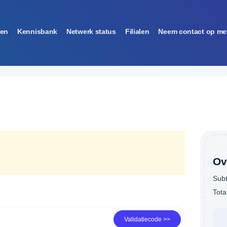
gen
Kennisbank
Netwerk status
Filialen
Neem contact op me
Ov
Subt
Tota
Validatiecode >>