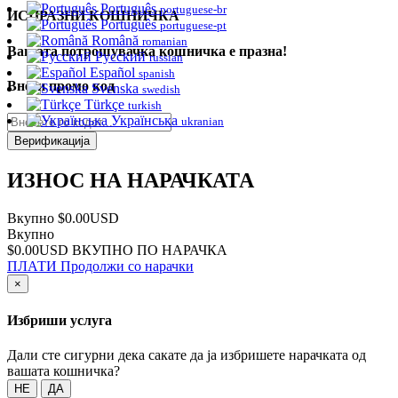
Português
portuguese-br
ИСПРАЗНИ КОШНИЧКА
Português
portuguese-pt
Română
romanian
Вашата потрошувачка кошничка е празна!
Русский
russian
Español
spanish
Внеси промо код
Svenska
swedish
Türkçe
turkish
Українська
ukranian
Верификација
ИЗНОС НА НАРАЧКАТА
Вкупно
$0.00USD
Вкупно
$0.00USD
ВКУПНО ПО НАРАЧКА
ПЛАТИ
Продолжи со нарачки
×
Избриши услуга
Дали сте сигурни дека сакате да ја избришете нарачката од
вашата кошничка?
НЕ
ДА