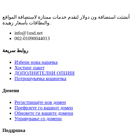
آنشئت استضافة ون دولار لتقدم خدمات ممتازة لاستضافة المواقع
والنطاقات بأسعار زهيدة.
info@1usd.net
002-01090044013
روابط سريعة
Избери нова нарачка
Хостинг пакет
ДОПОЛНИТЕЛНИ ОПЦИИ
Потрошувачка кошничка
Домени
Регистрирајте нов домен
Префрлете го вашиот домен
Обновете ги вашите домени
Управување со домени
Поддршка