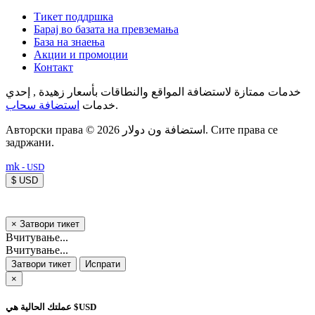
Тикет поддршка
Барај во базата на превземања
База на знаења
Акции и промоции
Контакт
خدمات ممتازة لاستضافة المواقع والنطاقات بأسعار زهيدة , إحدي
استضافة سحاب
خدمات
.
Авторски права © 2026 استضافة ون دولار. Сите права се
задржани.
mk
- USD
$ USD
×
Затвори тикет
Вчитување...
Вчитување...
Затвори тикет
Испрати
×
عملتك الحالية هي $USD