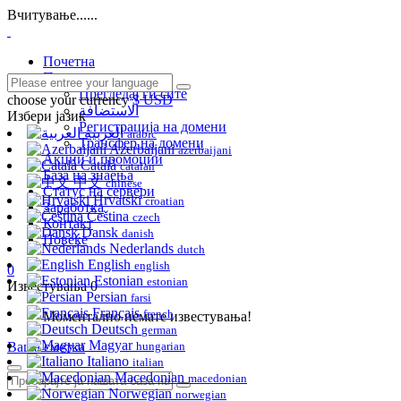
Вчитување......
Почетна
Продавница
Прегледај ги сите
choose your currency
$ USD
الاستضافة
Избери јазик
Регистрација на домени
العربية
arabic
Трансфер на домени
Azerbaijani
azerbaijani
Акции и промоции
Català
catalan
База на знаења
中文
chinese
Статус на сервери
Hrvatski
croatian
Заработка
Čeština
czech
Контакт
Dansk
danish
Повеќе
Nederlands
dutch
English
english
0
Estonian
estonian
Известувања
0
Persian
farsi
Français
french
Моментално немате известувања!
Deutsch
german
Magyar
Ваша сметка
hungarian
Italiano
italian
Macedonian
macedonian
Norwegian
norwegian