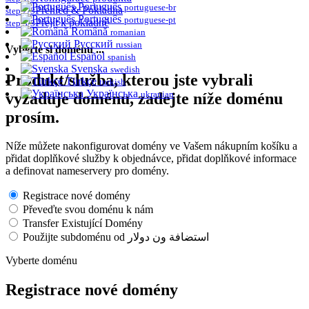
Português
portuguese-br
Přehled & Pokladna
step 2/3
Português
portuguese-pt
Přejít k pokladně
step 3/3
Română
romanian
Русский
russian
Vyberte si doménu ...
Español
spanish
Svenska
swedish
Produkt/služba, kterou jste vybrali
Türkçe
turkish
Українська
ukranian
vyžaduje doménu, zadejte níže doménu
prosím.
Níže můžete nakonfigurovat domény ve Vašem nákupním košíku a
přidat doplňkové služby k objednávce, přidat doplňkové informace
a definovat nameservery pro domény.
Registrace nové domény
Převeďte svou doménu k nám
Transfer Existující Domény
Použijte subdoménu od استضافة ون دولار
Vyberte doménu
Registrace nové domény