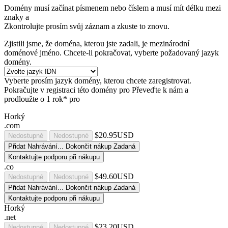
Domény musí začínat písmenem nebo číslem
a musí mít délku mezi
znaky
a
Zkontrolujte prosím svůj záznam a zkuste to znovu.
Zjistili jsme, že doména, kterou jste zadali, je mezinárodní
doménové jméno. Chcete-li pokračovat, vyberte požadovaný jazyk
domény.
Vyberte prosím jazyk domény, kterou chcete zaregistrovat.
Pokračujte v registraci této domény pro
Převeďte k nám a
prodloužte o 1 rok* pro
Horký
.com
$20.95USD
Nedostupné
Nedostupné
Přidat
Nahrávání...
Dokončit nákup
Zadaná
Kontaktujte podporu při nákupu
.co
$49.60USD
Nedostupné
Nedostupné
Přidat
Nahrávání...
Dokončit nákup
Zadaná
Kontaktujte podporu při nákupu
Horký
.net
$23.20USD
Nedostupné
Nedostupné