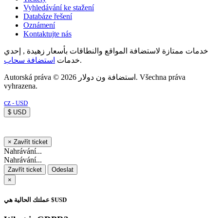
Vyhledávání ke stažení
Databáze řešení
Oznámení
Kontaktujte nás
خدمات ممتازة لاستضافة المواقع والنطاقات بأسعار زهيدة , إحدي
استضافة سحاب
خدمات
.
Autorská práva © 2026 استضافة ون دولار. Všechna práva
vyhrazena.
cz
- USD
$ USD
×
Zavřít ticket
Nahrávání...
Nahrávání...
Zavřít ticket
Odeslat
×
عملتك الحالية هي $USD