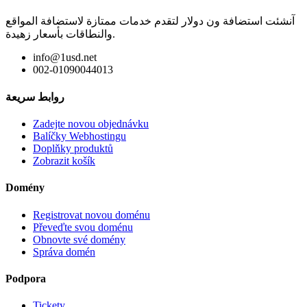
آنشئت استضافة ون دولار لتقدم خدمات ممتازة لاستضافة المواقع
والنطاقات بأسعار زهيدة.
info@1usd.net
002-01090044013
روابط سريعة
Zadejte novou objednávku
Balíčky Webhostingu
Doplňky produktů
Zobrazit košík
Domény
Registrovat novou doménu
Převeďte svou doménu
Obnovte své domény
Správa domén
Podpora
Tickety