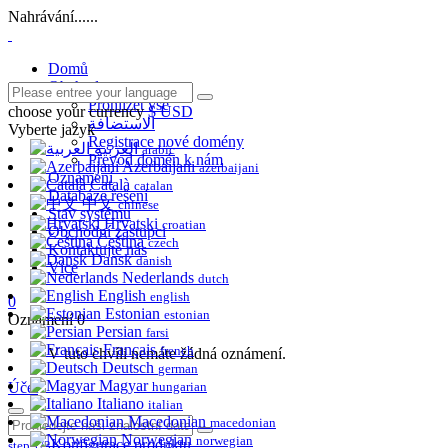
Nahrávání......
Domů
Obchod
Prohlížet vše
choose your currency
$ USD
الاستضافة
Vyberte jazyk
Registrace nové domény
العربية
arabic
Převod domén k nám
Azerbaijani
azerbaijani
Oznámení
Català
catalan
Databáze řešení
中文
chinese
Stav systému
Hrvatski
croatian
Obchodní zástupci
Čeština
czech
Kontaktujte nás
Dansk
danish
Více
Nederlands
dutch
English
english
0
Estonian
estonian
Oznámení
0
Persian
farsi
Français
french
V tuto chvíli nemáte žádná oznámení.
Deutsch
german
Magyar
Účet
hungarian
Italiano
italian
Macedonian
macedonian
Norwegian
norwegian
Konfigurace produktu
step 1/3