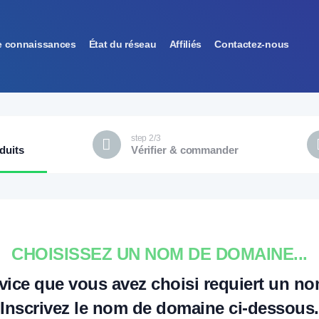
e connaissances
État du réseau
Affiliés
Contactez-nous
step 2/3
duits
Vérifier & commander
CHOISISSEZ UN NOM DE DOMAINE...
rvice que vous avez choisi requiert un n
Inscrivez le nom de domaine ci-dessous.