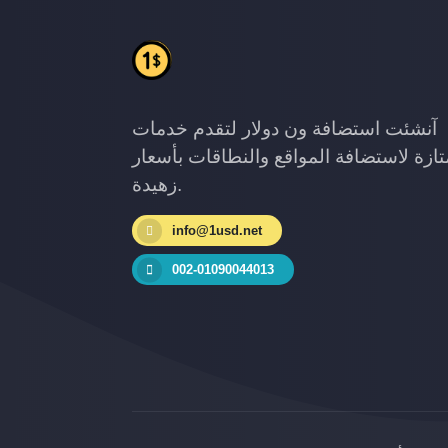
آنشئت استضافة ون دولار لتقدم خدمات
ازة لاستضافة المواقع والنطاقات بأسعار
زهيدة.
info@1usd.net
002-01090044013