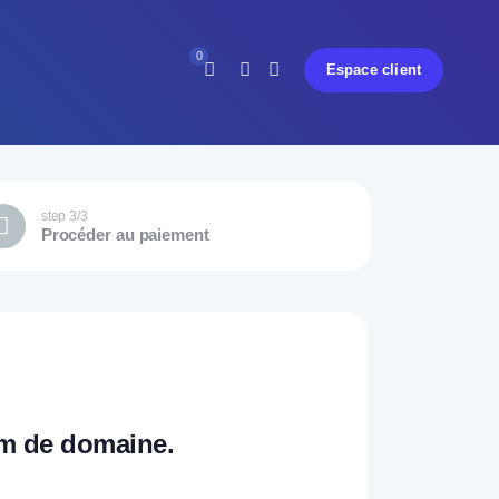
0
Espace client
Vous n'avez pas de notification
step 3/3
Procéder au paiement
om de domaine.