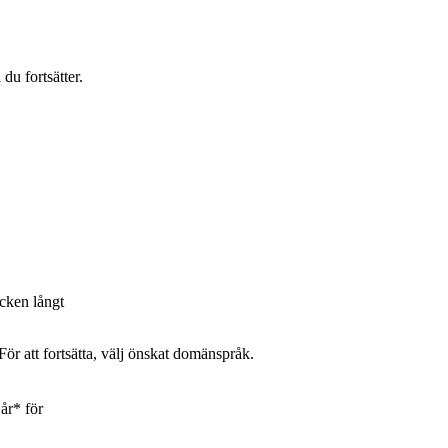
du fortsätter.
ecken långt
ör att fortsätta, välj önskat domänspråk.
 år* för