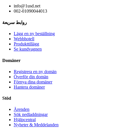
info@1usd.net
002-01090044013
روابط سريعة
Lägg en ny beställning
Webbhotell
Produkttillägg
Se kundvagnen
Domäner
Registrera en ny domän
Överför din domän
Förnya dina domäner
Hantera domäner
Stöd
Ärenden
Sök nedladdningar
Hjälpcentral
Nyheter & Meddelanden