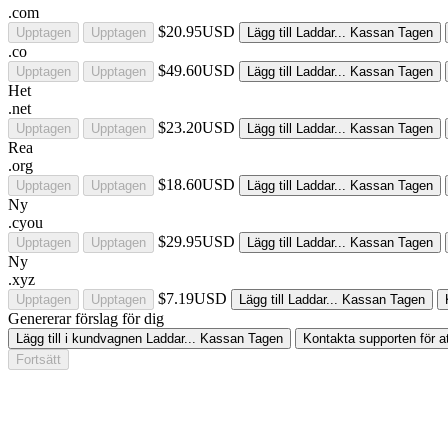
.com
$20.95USD
Upptagen
Upptagen
Lägg till
Laddar...
Kassan
Tagen
.co
$49.60USD
Upptagen
Upptagen
Lägg till
Laddar...
Kassan
Tagen
Het
.net
$23.20USD
Upptagen
Upptagen
Lägg till
Laddar...
Kassan
Tagen
Rea
.org
$18.60USD
Upptagen
Upptagen
Lägg till
Laddar...
Kassan
Tagen
Ny
.cyou
$29.95USD
Upptagen
Upptagen
Lägg till
Laddar...
Kassan
Tagen
Ny
.xyz
$7.19USD
Upptagen
Upptagen
Lägg till
Laddar...
Kassan
Tagen
Genererar förslag för dig
Lägg till i kundvagnen
Laddar...
Kassan
Tagen
Kontakta supporten för a
Fortsätt