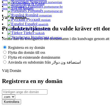
Norwegian
norwegian
Kontrollera & Kassa
step 2/3
Português
portuguese-br
Gå till kassan
step 3/3
Português
portuguese-pt
Română
romanian
Välj en domän...
Русский
russian
Español
spanish
Produkten/tjänsten du valde kräver ett d
Svenska
swedish
Türkçe
turkish
Українська
ukranian
Nedan kan du konfigurera ditt domännamn i din kundvagn genom att vä
Registrera en ny domän
Flytta din domän till oss
Flytta ett existerande domännamn
Använda en subdomän från استضافة ون دولار
Välj Domän
Registrera en ny domän
Kontrollera