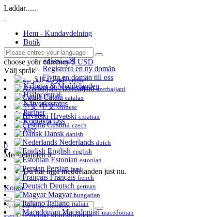
Laddar......
Hem - Kundavdelning
Butik
Visa alla
الاستضافة
choose your currency
$ USD
Registrera en ny domän
Välj språk
Flytta en domän till oss
العربية
arabic
Nyheter & Meddelanden
Azerbaijani
azerbaijani
Hjälpcentral
Català
catalan
Nätverksstatus
中文
chinese
Partner
Hrvatski
croatian
Kontakta Oss
Čeština
czech
Mer
Dansk
danish
Nederlands
dutch
0
English
english
Meddelanden
0
Estonian
estonian
Persian
farsi
Du har inga meddelanden just nu.
Français
french
Deutsch
german
Konto
Magyar
hungarian
Italiano
italian
Macedonian
macedonian
Produkt konfiguration
step 1/3