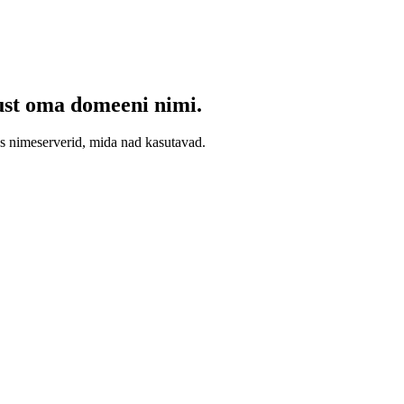
kust oma domeeni nimi.
es nimeserverid, mida nad kasutavad.