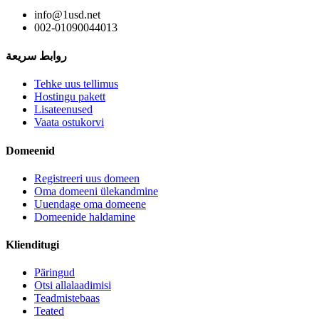
info@1usd.net
002-01090044013
روابط سريعة
Tehke uus tellimus
Hostingu pakett
Lisateenused
Vaata ostukorvi
Domeenid
Registreeri uus domeen
Oma domeeni ülekandmine
Uuendage oma domeene
Domeenide haldamine
Klienditugi
Päringud
Otsi allalaadimisi
Teadmistebaas
Teated