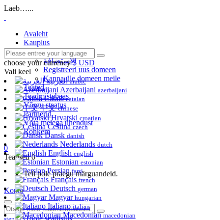
Laeb…...
Avaleht
Kauplus
Sirvi kõiki
الاستضافة
choose your currency
$ USD
Registreeri uus domeen
Vali keel
Kanna üle domeen meile
العربية
arabic
Teated
Azerbaijani
azerbaijani
Teadmistebaas
Català
catalan
Võrgu staatus
中文
chinese
Partnerid
Hrvatski
croatian
Võta meiega ühendust
Čeština
czech
Rohkem
Dansk
danish
Nederlands
dutch
0
English
english
Teatised
0
Estonian
estonian
Persian
farsi
Teil pole praegu märguandeid.
Français
french
Deutsch
german
Konto
Magyar
hungarian
Italiano
italian
Macedonian
macedonian
Toote seadistus
step 1/3