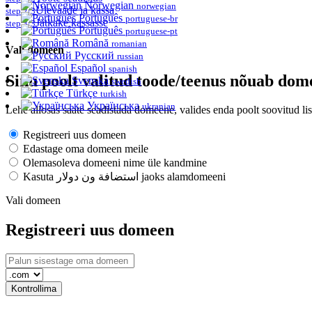
Norwegian
norwegian
Ülevaade ja kassa
step 2/3
Português
portuguese-br
Jätkake kassasse
step 3/3
Português
portuguese-pt
Română
romanian
Vali domeen
Русский
russian
Español
spanish
Sinu poolt valitud toode/teenus nõuab dome
Svenska
swedish
Türkçe
turkish
Українська
ukranian
Lehe allosas saate seadistada domeene, valides enda poolt soovitud l
Registreeri uus domeen
Edastage oma domeen meile
Olemasoleva domeeni nime üle kandmine
Kasuta استضافة ون دولار jaoks alamdomeeni
Vali domeen
Registreeri uus domeen
Kontrollima