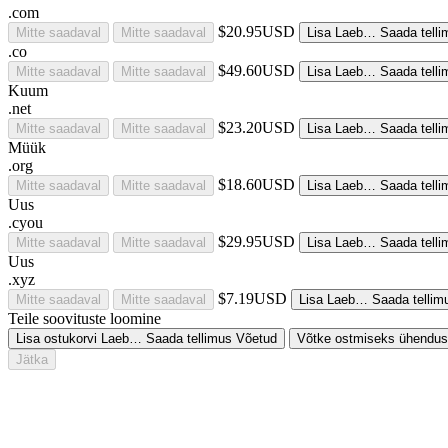
.com
$20.95USD
Mitte saadaval
Mitte saadaval
Lisa
Laeb…
Saada telli
.co
$49.60USD
Mitte saadaval
Mitte saadaval
Lisa
Laeb…
Saada telli
Kuum
.net
$23.20USD
Mitte saadaval
Mitte saadaval
Lisa
Laeb…
Saada telli
Müük
.org
$18.60USD
Mitte saadaval
Mitte saadaval
Lisa
Laeb…
Saada telli
Uus
.cyou
$29.95USD
Mitte saadaval
Mitte saadaval
Lisa
Laeb…
Saada telli
Uus
.xyz
$7.19USD
Mitte saadaval
Mitte saadaval
Lisa
Laeb…
Saada tellim
Teile soovituste loomine
Lisa ostukorvi
Laeb…
Saada tellimus
Võetud
Võtke ostmiseks ühendus
Jätka