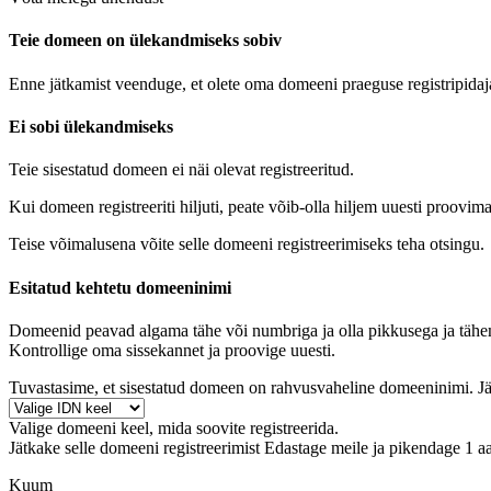
Teie domeen on ülekandmiseks sobiv
Enne jätkamist veenduge, et olete oma domeeni praeguse registripidaj
Ei sobi ülekandmiseks
Teie sisestatud domeen ei näi olevat registreeritud.
Kui domeen registreeriti hiljuti, peate võib-olla hiljem uuesti proovima
Teise võimalusena võite selle domeeni registreerimiseks teha otsingu.
Esitatud kehtetu domeeninimi
Domeenid peavad algama tähe või numbriga
ja olla pikkusega
ja
tähe
Kontrollige oma sissekannet ja proovige uuesti.
Tuvastasime, et sisestatud domeen on rahvusvaheline domeeninimi. Jä
Valige domeeni keel, mida soovite registreerida.
Jätkake selle domeeni registreerimist
Edastage meile ja pikendage 1 aa
Kuum