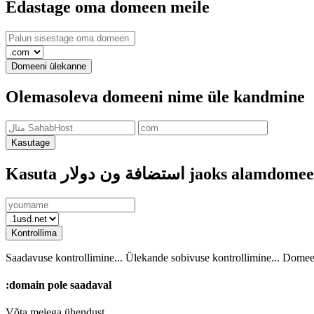
Edastage oma domeen meile
Domeeni ülekanne
Olemasoleva domeeni nime üle kandmine
Kasutage
Kasuta استضافة ون دولار jaoks alamdo
Kontrollima
Saadavuse kontrollimine...
Ülekande sobivuse kontrollimine...
Domeen
:domain
pole saadaval
Võta meiega ühendust