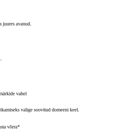
a juures avanud.
.
märkide vahel
tkamiseks valige soovitud domeeni keel.
sta võrra*