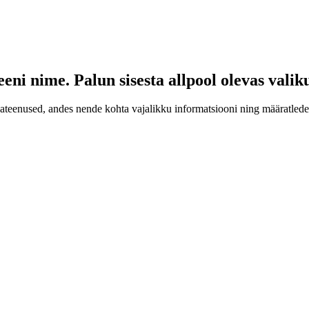
eni nime. Palun sisesta allpool olevas vali
isateenused, andes nende kohta vajalikku informatsiooni ning määratled